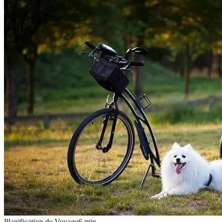
Planification de Voyage
6
min