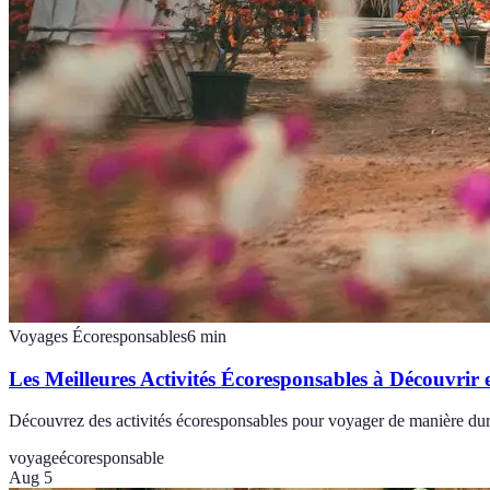
Voyages Écoresponsables
6
min
Les Meilleures Activités Écoresponsables à Découvrir
Découvrez des activités écoresponsables pour voyager de manière durab
voyage
écoresponsable
Aug 5