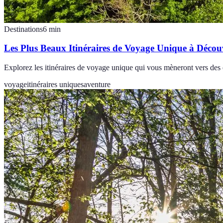
Destinations
6
min
Les Plus Beaux Itinéraires de Voyage Unique à Décou
Explorez les itinéraires de voyage unique qui vous mèneront vers des 
voyage
itinéraires uniques
aventure