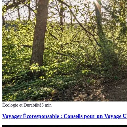
Écologie et Durabilité
5
min
Voyager Écoresponsable : Conseils pour un Voyage 