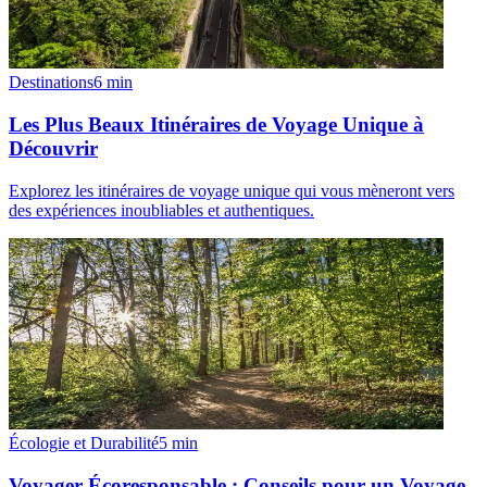
Destinations
6
min
Les Plus Beaux Itinéraires de Voyage Unique à
Découvrir
Explorez les itinéraires de voyage unique qui vous mèneront vers
des expériences inoubliables et authentiques.
Écologie et Durabilité
5
min
Voyager Écoresponsable : Conseils pour un Voyage