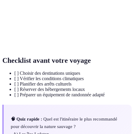
unique
offrant une expérience authentique.
Voyage
Un type de voyage qui privilégie l'immersion
alternatif
culturelle et la découverte de lieux moins fréquentés.
Un voyage spirituel ou religieux vers un site
Pèlerinage
considéré comme sacré.
Checklist avant votre voyage
[ ] Choisir des destinations uniques
[ ] Vérifier les conditions climatiques
[ ] Planifier des arrêts culturels
[ ] Réserver des hébergements locaux
[ ] Préparer un équipement de randonnée adapté
🧠 Quiz rapide :
Quel est l'itinéraire le plus recommandé
pour découvrir la nature sauvage ?
- A) Les îles Lofoten