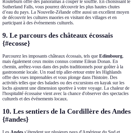
Routeburn offre des panoramas à couper le souffle. En choisissant le
Sutherland Falls, vous pourrez découvrir les plus hautes chutes
d’eau du pays. La Nouvelle-Zélande offre aussi un excellent moyen
de découvrir les cultures maories en visitant des villages et en
participant à des événements culturels.
9. Le parcours des châteaux écossais
{#ecosse}
Parcourez les imposants châteaux écossais, tels que
Edimbourg
,
mais également ceux moins connus comme Eilean Donan. En
chemin, arrêtez-vous dans des pubs traditionnels pour goûter à la
gastronomie locale. Un road trip aller-retour entre les Highlands
offre des vues imprenables et vous plonge dans l'histoire. Des
activités telles que des balades ou des excursions en kayak sur les
lochs ajoutent une dimension sportive à votre voyage. La chaleur de
l'hospitalité écossaise vient avec la chance d'observer des spectacles
culturels et des événements locaux.
10. Les sentiers de la Cordillère des Andes
{#andes}
Les
Andes
s’étendent sur plusieurs pays d'Amérique du Sud et