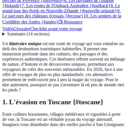
perchés de Provence {#provence}
6. Les paysages de l'Islande
{#islande}
7. Les routes de l'Outback Australien {#outback}
8. Le
grand tour des fjords en Nouvelle-Zélande {#nouvelle-zelande}
9.
Le parcours des châteaux écossais {#ecosse}
10. Les sentiers de la
Cordillère des Andes {#andes}
📺 Ressource
Vidéo
Glossaire
Checklist avant votre voyage
Sommaire
(
14
sections
)
Un
itinéraire unique
est une route de voyage qui vous emmène au-
delà des destinations touristiques habituelles. Il permet une
immersion profonde dans des cultures, des paysages et des
expériences authentiques. Ces itinéraires offrent souvent un mélange
de nature, d’histoire et de découvertes uniques, permettant aux
voyageurs de créer des souvenirs mémorables. En 2026, face à une
offre de voyages de plus en plus standardisée, ces alternatives
permettent de redécouvrir peu à peu la magie du voyage. Pour le
dire autrement, pourquoi ne pas s'aventurer là où peu de monde met
les pieds ?
1. L'évasion en Toscane {#toscane}
Entre collines luxuriantes, villages médiévaux et vignobles à perte
de vue, la Toscane est un véritable joyau du voyage alternatif.
Imaginez-vous déambuler dans des ruelles pavées à San Gimignano