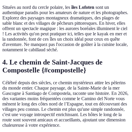
Situées au nord du cercle polaire, les
îles Lofoten
sont un
authentique paradis pour les amateurs de nature et les photographes.
Explorez des paysages montagneux dramatiques, des plages de
sable blanc et des villages de pêcheurs pittoresques. En hiver, elles
offrent un spectacle magique : les aurores boréales illuminent le ciel
! Les activités qu'on peut pratiquer ici, telles que le kayak en mer et
la randonnée, font de ces îles un choix idéal pour ceux en quête
d'aventure. Ne manquez pas l'occasion de goûter à la cuisine locale,
notamment le cabillaud séché.
4. Le chemin de Saint-Jacques de
Compostelle {#compostelle}
Célébré depuis des siècles, ce chemin mystérieux attire les pèlerins
du monde entier. Chaque paysage, de la Sainte-Marie de la mer
Gascogne à Santiago de Compostela, raconte une histoire. En 2026,
des variantes moins fréquentées comme le Camino del Norte vous
mènent le long des côtes nord de l’Espagne, tout en découvrant des
villages peu connus. Le chemin est plus qu'une simple randonnée,
c'est une voyage introspectif enrichissant. Les hôtes le long de la
route sont souvent amicaux et accueillants, ajoutant une dimension
chaleureuse à votre expérience.