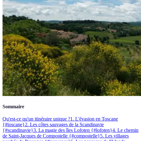
Sommaire
Qu'est-ce qu'un itinéraire unique ?
1. L'évasion en Toscane
{#toscane}
2. Les côtes sauvages de la Scandinavie
{#scandinavie}
3. La magie des îles Lofoten {#lofoten}
4. Le chemin
de Saint-Jacques de Compostelle {#compostelle}
5. Les villages