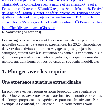
immersion en pleine nature
6. Balade à dos d'éléphant en
Thaïlande
Une connexion avec la nature et les animaux
7. Saut à
l’élastique en Nouvelle-Zélande
Une poussée d’adrénaline
8. Festival
de la neige à Harbin, Chine
Une féérie hivernale
9. Exploration des
grottes en Islande
Un voyage souterrain fascinant
10. Cours de
cuisine locale
S'immerger dans la culture culinaire
📺 Pour aller plus
loin :
Checklist avant achat
Glossaire
Sommaire
(
24
sections
)
Les
voyages aventureux
sont l'occasion parfaite d'explorer de
nouvelles cultures, paysages et expériences. En 2026, l'importance
de vivre des activités uniques en voyage est plus que jamais
soulignée, surtout face à la saturation des contenus traditionnels. Ce
guide vous présente dix activités singulières, aux quatre coins du
monde, qui transformeront vos voyages en souvenirs inoubliables.
1. Plongée avec les requins
Une expérience aquatique extraordinaire
La plongée avec les requins est pour beaucoup une aventure de
rêve. Que vous soyez novice ou expérimenté, de nombreux centres
de plongée proposent des expériences pour tous les niveaux. Par
exemple, à
Gansbaai
, en Afrique du Sud, vous pouvez vous