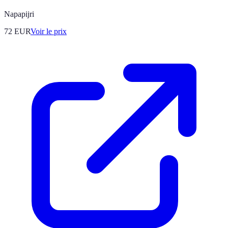
Napapijri
72
EUR
Voir le prix