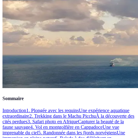
Sommaire
Introduction
1. Plongée avec les requins
Une expérience aquatique
extraordinaire
2. Trekking dans le Machu Picchu
À la découverte des
cités perdues
3. Safari photo en Afrique
Capturer la beauté de la
faune sauvage
4. Vol en montgolfière en Cappadoce
Une vue
imprenable du ciel
5. Randonnée dans les fjords norvégiens
Une