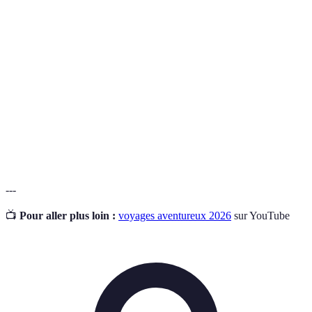
Une expérience palpitante qui implique une
Aventure
certaine prise de risque, souvent en milieu naturel.
Une randonnée prolongée souvent dans des régions
Trek
éloignées et variées.
Un type de tourisme qui met l'accent sur la
Écotourisme
conservation de l'environnement et les rencontres
avec les cultures locales.
---
📺
Pour aller plus loin :
voyages aventureux 2026
sur YouTube