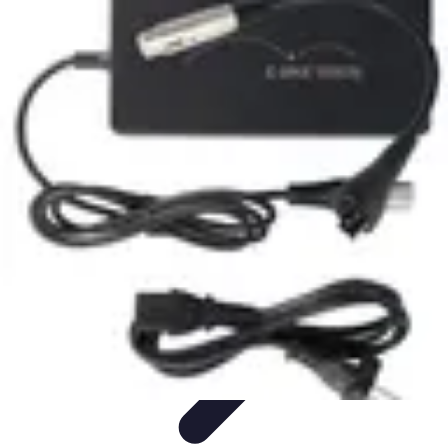
Voyages Uniques
Inspiration Voyage
Planification de Voyage
Inspiration de
Voyage
Voyages Écoresponsables
Inspirations de Voyage
Voyages Uniques