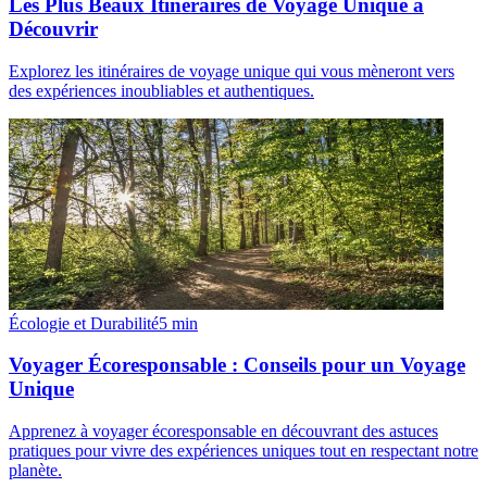
Les Plus Beaux Itinéraires de Voyage Unique à
Découvrir
Explorez les itinéraires de voyage unique qui vous mèneront vers
des expériences inoubliables et authentiques.
Écologie et Durabilité
5
min
Voyager Écoresponsable : Conseils pour un Voyage
Unique
Apprenez à voyager écoresponsable en découvrant des astuces
pratiques pour vivre des expériences uniques tout en respectant notre
planète.