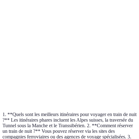
Critère
Train de Nuit
Avion
Voiture
Moyen à
Coût
Moyen à élevé
Élevé
élevé
Impact
Écologie
Faible impact
Impact fort
modéré
Confort et
Très
Limité
Variable
repos
confortable
Aéroport
Accessibilité
Gare en ville
Variable
excentré
1. **Quels sont les meilleurs itinéraires pour voyager en train de nuit
?** Les itinéraires phares incluent les Alpes suisses, la traversée du
Tunnel sous la Manche et le Transsibérien. 2. **Comment réserver
un train de nuit ?** Vous pouvez réserver via les sites des
compagnies ferroviaires ou des agences de voyage spécialisées. 3.