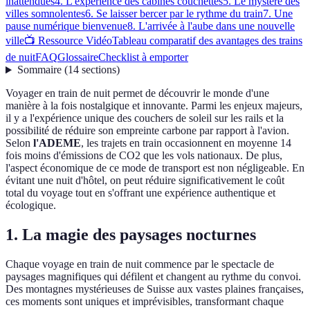
inattendues
4. L'expérience des cabines couchettes
5. Le mystère des
villes somnolentes
6. Se laisser bercer par le rythme du train
7. Une
pause numérique bienvenue
8. L'arrivée à l'aube dans une nouvelle
ville
📺 Ressource Vidéo
Tableau comparatif des avantages des trains
de nuit
FAQ
Glossaire
Checklist à emporter
Sommaire
(
14
sections
)
Voyager en train de nuit permet de découvrir le monde d'une
manière à la fois nostalgique et innovante. Parmi les enjeux majeurs,
il y a l'expérience unique des couchers de soleil sur les rails et la
possibilité de réduire son empreinte carbone par rapport à l'avion.
Selon
l'ADEME
, les trajets en train occasionnent en moyenne 14
fois moins d'émissions de CO2 que les vols nationaux. De plus,
l'aspect économique de ce mode de transport est non négligeable. En
évitant une nuit d'hôtel, on peut réduire significativement le coût
total du voyage tout en s'offrant une expérience authentique et
écologique.
1. La magie des paysages nocturnes
Chaque voyage en train de nuit commence par le spectacle de
paysages magnifiques qui défilent et changent au rythme du convoi.
Des montagnes mystérieuses de Suisse aux vastes plaines françaises,
ces moments sont uniques et imprévisibles, transformant chaque