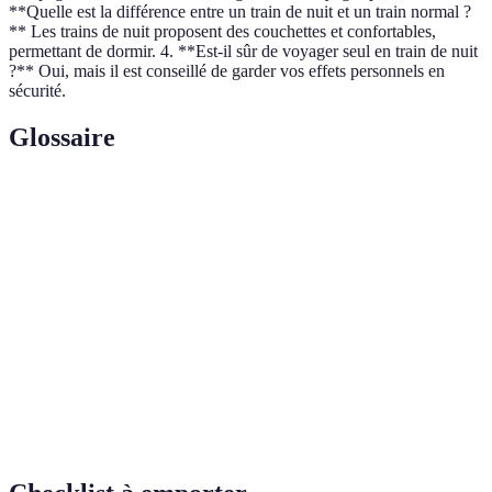
**Quelle est la différence entre un train de nuit et un train normal ?
** Les trains de nuit proposent des couchettes et confortables,
permettant de dormir. 4. **Est-il sûr de voyager seul en train de nuit
?** Oui, mais il est conseillé de garder vos effets personnels en
sécurité.
Glossaire
Terme
Définition
Wagon équipé de lits pour les voyages de
Train couchette
nuit
Wagon-
Wagon dédié à la restauration des passagers
restaurant
Long parcours ferroviaire traversant la
Transsibérien
Russie