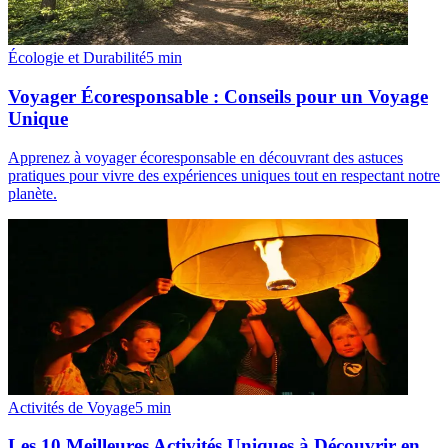
Écologie et Durabilité
5
min
Voyager Écoresponsable : Conseils pour un Voyage
Unique
Apprenez à voyager écoresponsable en découvrant des astuces
pratiques pour vivre des expériences uniques tout en respectant notre
planète.
Activités de Voyage
5
min
Les 10 Meilleures Activités Uniques à Découvrir en