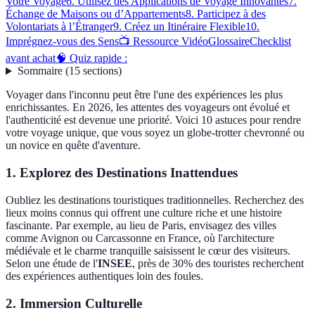
Votre Voyage
6. Utilisez des Applications de Voyage Innovantes
7.
Échange de Maisons ou d’Appartements
8. Participez à des
Volontariats à l’Étranger
9. Créez un Itinéraire Flexible
10.
Imprégnez-vous des Sens
📺 Ressource Vidéo
Glossaire
Checklist
avant achat
🧠 Quiz rapide :
Sommaire
(
15
sections
)
Voyager dans l'inconnu peut être l'une des expériences les plus
enrichissantes. En 2026, les attentes des voyageurs ont évolué et
l'authenticité est devenue une priorité. Voici 10 astuces pour rendre
votre voyage unique, que vous soyez un globe-trotter chevronné ou
un novice en quête d'aventure.
1. Explorez des Destinations Inattendues
Oubliez les destinations touristiques traditionnelles. Recherchez des
lieux moins connus qui offrent une culture riche et une histoire
fascinante. Par exemple, au lieu de Paris, envisagez des villes
comme Avignon ou Carcassonne en France, où l'architecture
médiévale et le charme tranquille saisissent le cœur des visiteurs.
Selon une étude de l'
INSEE
, près de 30% des touristes recherchent
des expériences authentiques loin des foules.
2. Immersion Culturelle