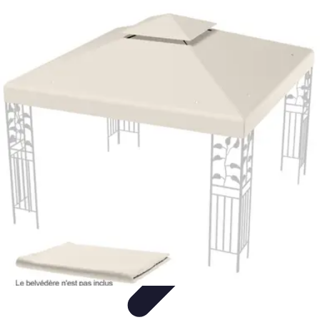
Voyages Uniques
Inspiration Voyage
Planification de Voyage
Inspiration de
Voyage
Voyages Écoresponsables
Inspirations de Voyage
Voyages Uniques