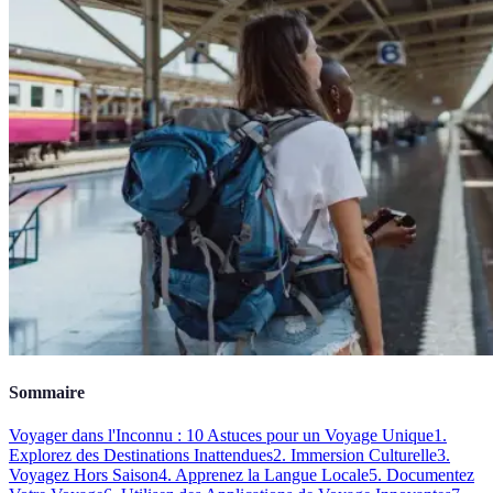
Sommaire
Voyager dans l'Inconnu : 10 Astuces pour un Voyage Unique
1.
Explorez des Destinations Inattendues
2. Immersion Culturelle
3.
Voyagez Hors Saison
4. Apprenez la Langue Locale
5. Documentez