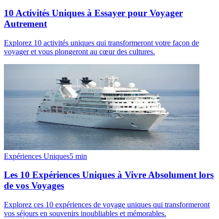
10 Activités Uniques à Essayer pour Voyager
Autrement
Explorez 10 activités uniques qui transformeront votre façon de
voyager et vous plongeront au cœur des cultures.
Expériences Uniques
5
min
Les 10 Expériences Uniques à Vivre Absolument lors
de vos Voyages
Explorez ces 10 expériences de voyage uniques qui transformeront
vos séjours en souvenirs inoubliables et mémorables.