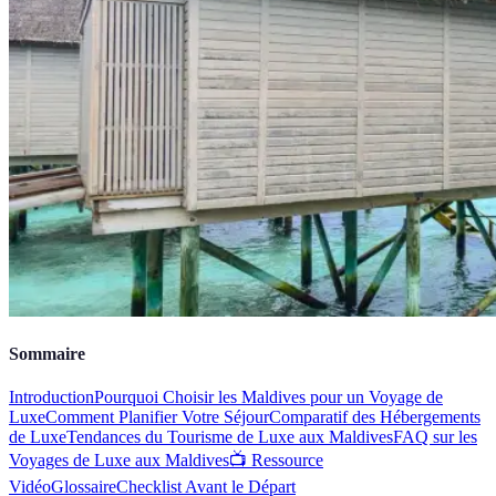
Sommaire
Introduction
Pourquoi Choisir les Maldives pour un Voyage de
Luxe
Comment Planifier Votre Séjour
Comparatif des Hébergements
de Luxe
Tendances du Tourisme de Luxe aux Maldives
FAQ sur les
Voyages de Luxe aux Maldives
📺 Ressource
Vidéo
Glossaire
Checklist Avant le Départ