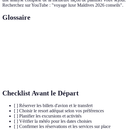
Recherchez sur YouTube : "voyage luxe Maldives 2026 conseils".
Glossaire
Terme
Définition
Atoll
Un récif corallien en forme de cercle.
Hydravion
Appareil utilisé pour le transport entre îles.
Resort
Complexe hôtelier offrant des services luxueux.
Checklist Avant le Départ
[ ] Réserver les billets d'avion et le transfert
[ ] Choisir le resort adéquat selon vos préférences
[ ] Planifier les excursions et activités
[ ] Vérifier la météo pour les dates choisies
[ ] Confirmer les réservations et les services sur place