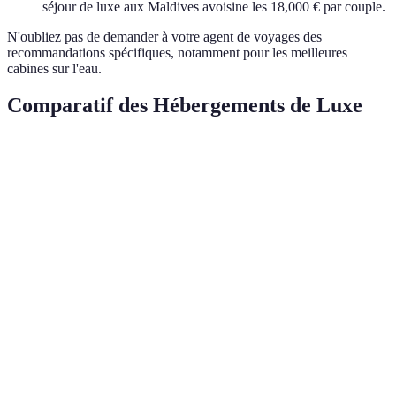
séjour de luxe aux Maldives avoisine les 18,000 € par couple.
N'oubliez pas de demander à votre agent de voyages des
recommandations spécifiques, notamment pour les meilleures
cabines sur l'eau.
Comparatif des Hébergements de Luxe
Critère
Resort A
Resort B
Resort C
Verdict
Resort
Gastronomie
5/5
4/5
5/5
A & C
Resort
Activités
4/5
5/5
4/5
B
Suite sur
Resorts
Yes
Yes
No
l'eau
A & B
Resort
Spa
5/5
4/5
4/5