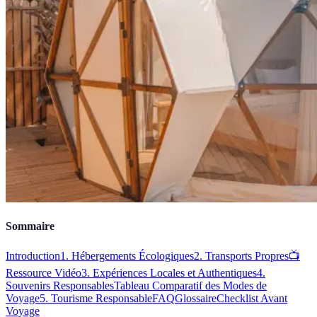
Sommaire
Introduction
1. Hébergements Écologiques
2. Transports Propres
📺
Ressource Vidéo
3. Expériences Locales et Authentiques
4.
Souvenirs Responsables
Tableau Comparatif des Modes de
Voyage
5. Tourisme Responsable
FAQ
Glossaire
Checklist Avant
Voyage