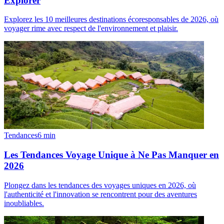
Explorer
Explorez les 10 meilleures destinations écoresponsables de 2026, où
voyager rime avec respect de l'environnement et plaisir.
Tendances
6
min
Les Tendances Voyage Unique à Ne Pas Manquer en
2026
Plongez dans les tendances des voyages uniques en 2026, où
l'authenticité et l'innovation se rencontrent pour des aventures
inoubliables.