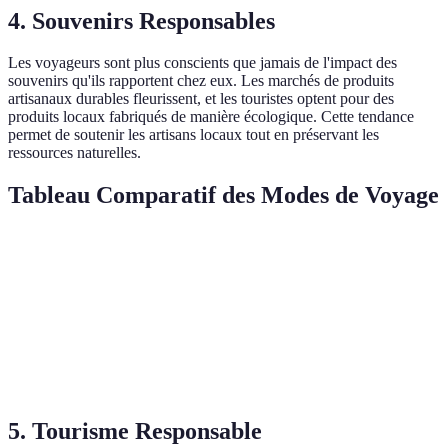
4. Souvenirs Responsables
Les voyageurs sont plus conscients que jamais de l'impact des
souvenirs qu'ils rapportent chez eux. Les marchés de produits
artisanaux durables fleurissent, et les touristes optent pour des
produits locaux fabriqués de manière écologique. Cette tendance
permet de soutenir les artisans locaux tout en préservant les
ressources naturelles.
Tableau Comparatif des Modes de Voyage
Critère
Transport Aérien
Train
Co-voiturage
Émissions
Élevées
Moyennes
Basses
CO2
Durabilité
Faible
Bonne
Très bonne
5. Tourisme Responsable