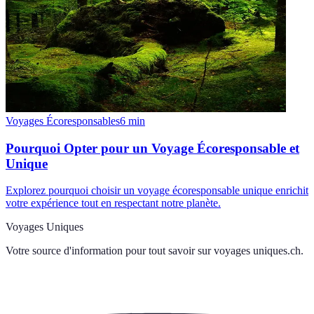
Voyages Écoresponsables
6
min
Pourquoi Opter pour un Voyage Écoresponsable et
Unique
Explorez pourquoi choisir un voyage écoresponsable unique enrichit
votre expérience tout en respectant notre planète.
Voyages Uniques
Votre source d'information pour tout savoir sur
voyages uniques.ch
.