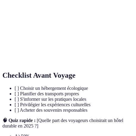
Carbone
Impact nul sur le bilan des émissions de CO2.
neutre
Transports
Moyens de transport réduisant les émissions
propres
polluantes.
Tourisme
Voyage conscient axé sur le respect de
responsable
l'environnement et des cultures.
Checklist Avant Voyage
[ ] Choisir un hébergement écologique
[ ] Planifier des transports propres
[ ] S'informer sur les pratiques locales
[ ] Privilégier les expériences culturelles
[ ] Acheter des souvenirs responsables
🧠 Quiz rapide :
[Quelle part des voyageurs choisirait un hôtel
durable en 2025 ?]