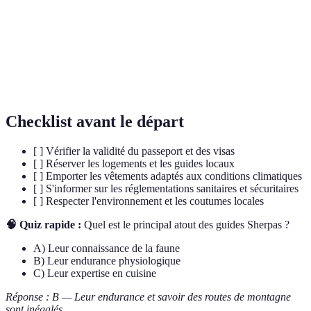
Pays d’Asie, petite monarchie himalayenne connue
Bhoutan
pour son bonheur national brut
Mal Aigu des Montagnes, lié à une montée rapide en
MAM
altitude
Checklist avant le départ
[ ] Vérifier la validité du passeport et des visas
[ ] Réserver les logements et les guides locaux
[ ] Emporter les vêtements adaptés aux conditions climatiques
[ ] S'informer sur les réglementations sanitaires et sécuritaires
[ ] Respecter l'environnement et les coutumes locales
🧠 Quiz rapide :
Quel est le principal atout des guides Sherpas ?
A) Leur connaissance de la faune
B) Leur endurance physiologique
C) Leur expertise en cuisine
Réponse : B — Leur endurance et savoir des routes de montagne
sont inégalés.