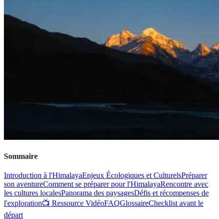
Sommaire
Introduction à l'Himalaya
Enjeux Écologiques et Culturels
Préparer
son aventure
Comment se préparer pour l'Himalaya
Rencontre avec
les cultures locales
Panorama des paysages
Défis et récompenses de
l'exploration
📺 Ressource Vidéo
FAQ
Glossaire
Checklist avant le
départ