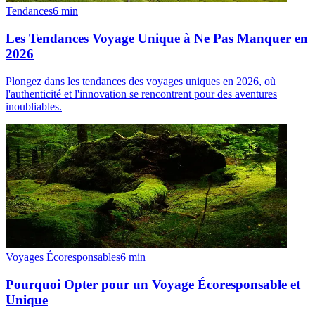
Tendances
6
min
Les Tendances Voyage Unique à Ne Pas Manquer en
2026
Plongez dans les tendances des voyages uniques en 2026, où
l'authenticité et l'innovation se rencontrent pour des aventures
inoubliables.
Voyages Écoresponsables
6
min
Pourquoi Opter pour un Voyage Écoresponsable et
Unique