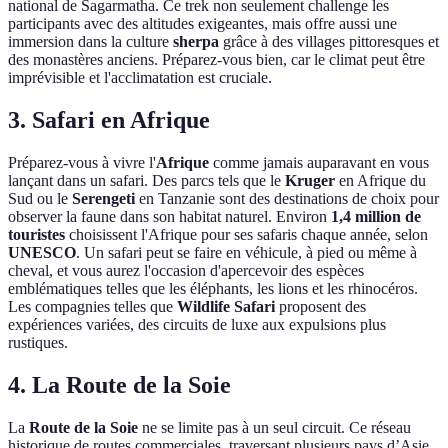
national de Sagarmatha. Ce trek non seulement challenge les
participants avec des altitudes exigeantes, mais offre aussi une
immersion dans la culture
sherpa
grâce à des villages pittoresques et
des monastères anciens. Préparez-vous bien, car le climat peut être
imprévisible et l'acclimatation est cruciale.
3. Safari en Afrique
Préparez-vous à vivre l'
Afrique
comme jamais auparavant en vous
lançant dans un safari. Des parcs tels que le
Kruger
en Afrique du
Sud ou le
Serengeti
en Tanzanie sont des destinations de choix pour
observer la faune dans son habitat naturel. Environ
1,4 million de
touristes
choisissent l'Afrique pour ses safaris chaque année, selon
UNESCO
. Un safari peut se faire en véhicule, à pied ou même à
cheval, et vous aurez l'occasion d'apercevoir des espèces
emblématiques telles que les éléphants, les lions et les rhinocéros.
Les compagnies telles que
Wildlife Safari
proposent des
expériences variées, des circuits de luxe aux expulsions plus
rustiques.
4. La Route de la Soie
La
Route de la Soie
ne se limite pas à un seul circuit. Ce réseau
historique de routes commerciales, traversant plusieurs pays d’Asie