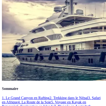
Sommaire
1. Le Grand Canyon en Rafting
2. Trekking dans le Népal
3. Safari
en Afrique
4. La Route de la Soie
5. Voyage en Kayak en