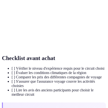
Une randonnée longue et difficile en milieu
Trek
naturel.
Voyage responsable prônant la conservation de
Écotourisme
l'environnement.
Voyage organisé à des fins d'exploration souvent
Expédition
dans des lieux reculés.
Checklist avant achat
[ ] Vérifier le niveau d'expérience requis pour le circuit choisi
[ ] Évaluer les conditions climatiques de la région
[ ] Comparer les prix des différentes compagnies de voyage
[ ] S'assurer que l'assurance voyage couvre les activités
choisies
[ ] Lire les avis des anciens participants pour choisir le
meilleur circuit