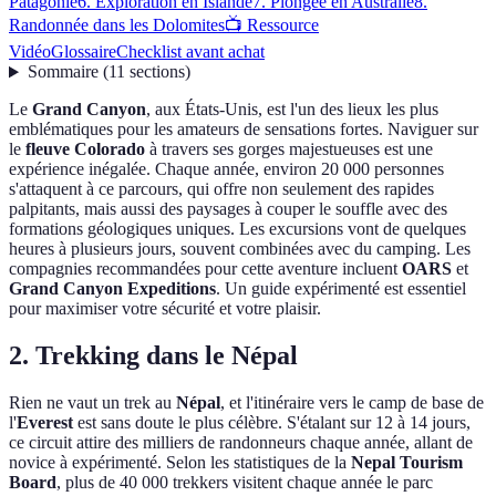
Patagonie
6. Exploration en Islande
7. Plongée en Australie
8.
Randonnée dans les Dolomites
📺 Ressource
Vidéo
Glossaire
Checklist avant achat
Sommaire
(
11
sections
)
Le
Grand Canyon
, aux États-Unis, est l'un des lieux les plus
emblématiques pour les amateurs de sensations fortes. Naviguer sur
le
fleuve Colorado
à travers ses gorges majestueuses est une
expérience inégalée. Chaque année, environ 20 000 personnes
s'attaquent à ce parcours, qui offre non seulement des rapides
palpitants, mais aussi des paysages à couper le souffle avec des
formations géologiques uniques. Les excursions vont de quelques
heures à plusieurs jours, souvent combinées avec du camping. Les
compagnies recommandées pour cette aventure incluent
OARS
et
Grand Canyon Expeditions
. Un guide expérimenté est essentiel
pour maximiser votre sécurité et votre plaisir.
2. Trekking dans le Népal
Rien ne vaut un trek au
Népal
, et l'itinéraire vers le camp de base de
l'
Everest
est sans doute le plus célèbre. S'étalant sur 12 à 14 jours,
ce circuit attire des milliers de randonneurs chaque année, allant de
novice à expérimenté. Selon les statistiques de la
Nepal Tourism
Board
, plus de 40 000 trekkers visitent chaque année le parc