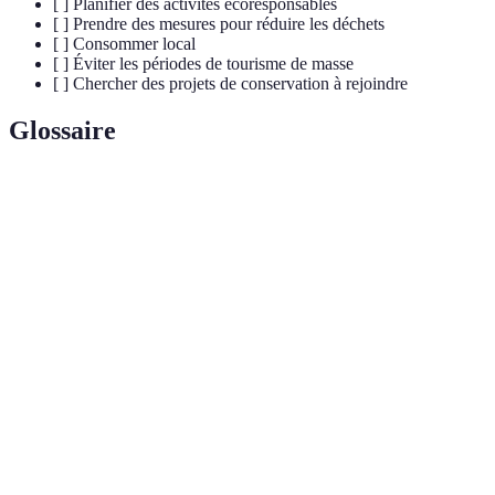
[ ] Planifier des activités écoresponsables
[ ] Prendre des mesures pour réduire les déchets
[ ] Consommer local
[ ] Éviter les périodes de tourisme de masse
[ ] Chercher des projets de conservation à rejoindre
Glossaire
Terme
Définition
Un tourisme responsable qui respecte et préserve
Écotourisme
l'environnement et les cultures locales.
La quantité totale d'émissions de gaz à effet de
Empreinte
serre produite directement ou indirectement par
carbone
une personne, un événement ou une organisation.
La capacité à répondre aux besoins du présent sans
Durabilité
compromettre la capacité des générations futures à
répondre aux leurs.