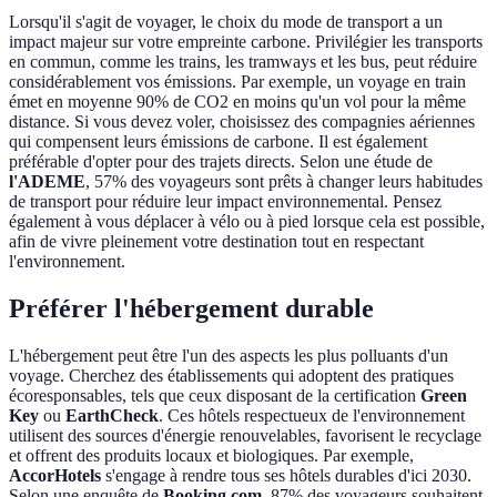
Lorsqu'il s'agit de voyager, le choix du mode de transport a un
impact majeur sur votre empreinte carbone. Privilégier les transports
en commun, comme les trains, les tramways et les bus, peut réduire
considérablement vos émissions. Par exemple, un voyage en train
émet en moyenne 90% de CO2 en moins qu'un vol pour la même
distance. Si vous devez voler, choisissez des compagnies aériennes
qui compensent leurs émissions de carbone. Il est également
préférable d'opter pour des trajets directs. Selon une étude de
l'ADEME
, 57% des voyageurs sont prêts à changer leurs habitudes
de transport pour réduire leur impact environnemental. Pensez
également à vous déplacer à vélo ou à pied lorsque cela est possible,
afin de vivre pleinement votre destination tout en respectant
l'environnement.
Préférer l'hébergement durable
L'hébergement peut être l'un des aspects les plus polluants d'un
voyage. Cherchez des établissements qui adoptent des pratiques
écoresponsables, tels que ceux disposant de la certification
Green
Key
ou
EarthCheck
. Ces hôtels respectueux de l'environnement
utilisent des sources d'énergie renouvelables, favorisent le recyclage
et offrent des produits locaux et biologiques. Par exemple,
AccorHotels
s'engage à rendre tous ses hôtels durables d'ici 2030.
Selon une enquête de
Booking.com
, 87% des voyageurs souhaitent