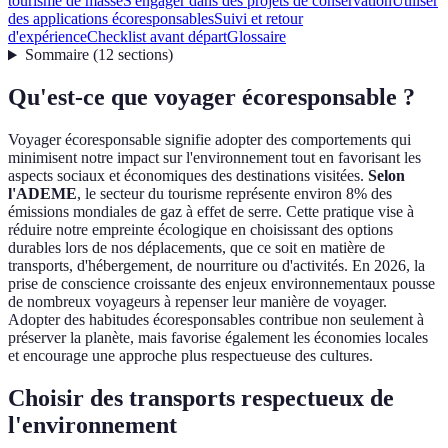
tourisme de masse
S'engager dans des projets de conservation
Utiliser
des applications écoresponsables
Suivi et retour
d'expérience
Checklist avant départ
Glossaire
Sommaire
(
12
sections
)
Qu'est-ce que voyager écoresponsable ?
Voyager écoresponsable signifie adopter des comportements qui
minimisent notre impact sur l'environnement tout en favorisant les
aspects sociaux et économiques des destinations visitées.
Selon
l'ADEME
, le secteur du tourisme représente environ 8% des
émissions mondiales de gaz à effet de serre. Cette pratique vise à
réduire notre empreinte écologique en choisissant des options
durables lors de nos déplacements, que ce soit en matière de
transports, d'hébergement, de nourriture ou d'activités. En 2026, la
prise de conscience croissante des enjeux environnementaux pousse
de nombreux voyageurs à repenser leur manière de voyager.
Adopter des habitudes écoresponsables contribue non seulement à
préserver la planète, mais favorise également les économies locales
et encourage une approche plus respectueuse des cultures.
Choisir des transports respectueux de
l'environnement