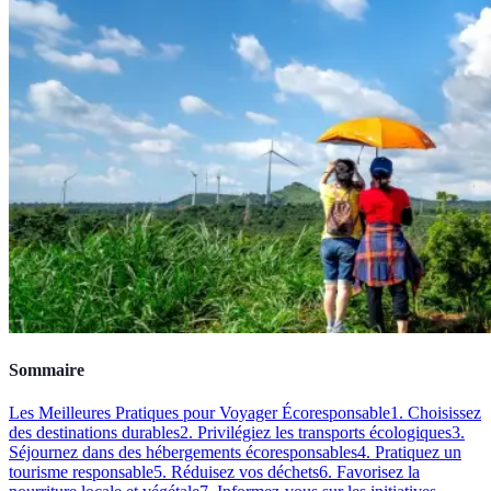
Sommaire
Les Meilleures Pratiques pour Voyager Écoresponsable
1. Choisissez
des destinations durables
2. Privilégiez les transports écologiques
3.
Séjournez dans des hébergements écoresponsables
4. Pratiquez un
tourisme responsable
5. Réduisez vos déchets
6. Favorisez la