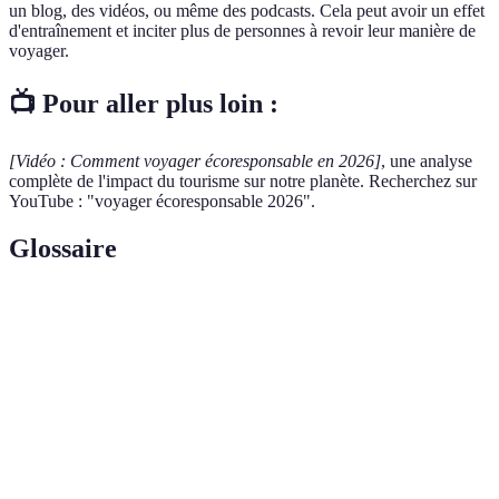
un blog, des vidéos, ou même des podcasts. Cela peut avoir un effet
d'entraînement et inciter plus de personnes à revoir leur manière de
voyager.
📺 Pour aller plus loin :
[Vidéo : Comment voyager écoresponsable en 2026]
, une analyse
complète de l'impact du tourisme sur notre planète. Recherchez sur
YouTube : "voyager écoresponsable 2026".
Glossaire
Terme
Définition
Voyage
Mode de voyage qui intègre des pratiques
écoresponsable
respectueuses de l'environnement.
Empreinte
Mesure de l'impact d'une personne ou d'une
écologique
activité sur l'environnement.