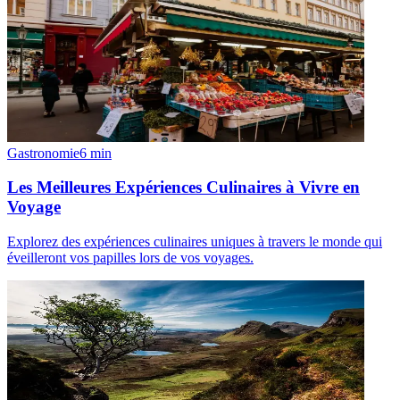
Gastronomie
6
min
Les Meilleures Expériences Culinaires à Vivre en
Voyage
Explorez des expériences culinaires uniques à travers le monde qui
éveilleront vos papilles lors de vos voyages.