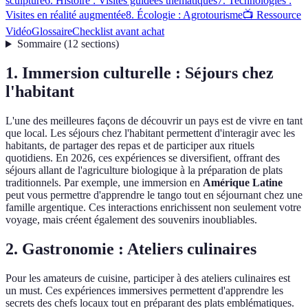
sculpture
6. Histoire : Visites guidées thématiques
7. Technologies :
Visites en réalité augmentée
8. Écologie : Agrotourisme
📺 Ressource
Vidéo
Glossaire
Checklist avant achat
Sommaire
(
12
sections
)
1. Immersion culturelle : Séjours chez
l'habitant
L'une des meilleures façons de découvrir un pays est de vivre en tant
que local. Les séjours chez l'habitant permettent d'interagir avec les
habitants, de partager des repas et de participer aux rituels
quotidiens. En 2026, ces expériences se diversifient, offrant des
séjours allant de l'agriculture biologique à la préparation de plats
traditionnels. Par exemple, une immersion en
Amérique Latine
peut vous permettre d'apprendre le tango tout en séjournant chez une
famille argentique. Ces interactions enrichissent non seulement votre
voyage, mais créent également des souvenirs inoubliables.
2. Gastronomie : Ateliers culinaires
Pour les amateurs de cuisine, participer à des ateliers culinaires est
un must. Ces expériences immersives permettent d'apprendre les
secrets des chefs locaux tout en préparant des plats emblématiques.