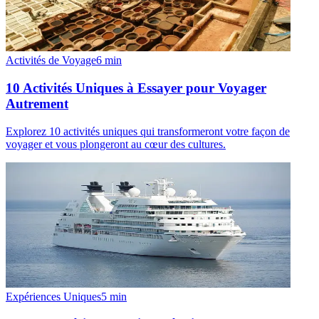
Activités de Voyage
6
min
10 Activités Uniques à Essayer pour Voyager
Autrement
Explorez 10 activités uniques qui transformeront votre façon de
voyager et vous plongeront au cœur des cultures.
Expériences Uniques
5
min