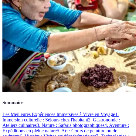
Sommaire
Les Meilleures Expériences Immersives à Vivre en Voyage
1.
Immersion culturelle : Séjours chez l'habitant
2. Gastronomie :
Ateliers culinaires
3. Nature : Safaris photographiques
4. Aventure :
Expéditions en pleine nature
5. Art : Cours de peinture ou de