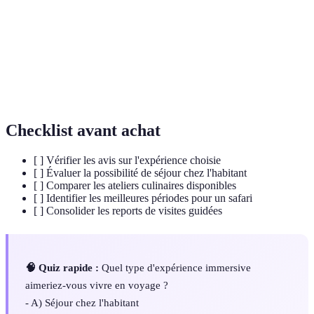
Type de tourisme qui consiste à visiter des
Agrotourisme
exploitations agricoles.
Expéditions organisées pour observer et
Safaris
photographier la faune dans son habitat
photographiques
naturel.
Checklist avant achat
[ ] Vérifier les avis sur l'expérience choisie
[ ] Évaluer la possibilité de séjour chez l'habitant
[ ] Comparer les ateliers culinaires disponibles
[ ] Identifier les meilleures périodes pour un safari
[ ] Consolider les reports de visites guidées
🧠 Quiz rapide :
Quel type d'expérience immersive
aimeriez-vous vivre en voyage ?
- A) Séjour chez l'habitant