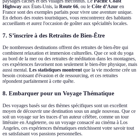
paysages cachés et des villages méconnus. Le
Pacific Coast
Highway
aux États-Unis, la
Route 66
, ou le
Côte d’Azur
en
France sont des exemples parfaits pour vivre une aventure unique.
En dehors des routes touristiques, vous rencontrerez des habitants
accueillants et aurez l'occasion de goûter aux spécialités locales.
7. S’inscrire à des Retraites de Bien-Être
De nombreuses destinations offrent des retraites de bien-être qui
combinent relaxation et immersion culturelles. Que ce soit du yoga
au bord de la mer ou des retraites de méditation dans les montagnes,
ces expériences favorisent non seulement le bien-être physique, mais
aussi mental.
Les statistiques montrent
que la vie moderne crée un
besoin croissant d'évasion et de ressourcing, et ces retraites
répondent parfaitement à cette quête.
8. Embarquer pour un Voyage Thématique
Des voyages basés sur des thèmes spécifiques sont un excellent
moyen de découvrir une destination sous un angle nouveau. Que ce
soit un voyage sur les traces d’un auteur célèbre, comme un tour
littéraire en Angleterre, ou un voyage consacré au cinéma à Los
Angeles, ces expériences thématiques enrichissent votre savoir tout
en satisfaisant vos passions personnelles.