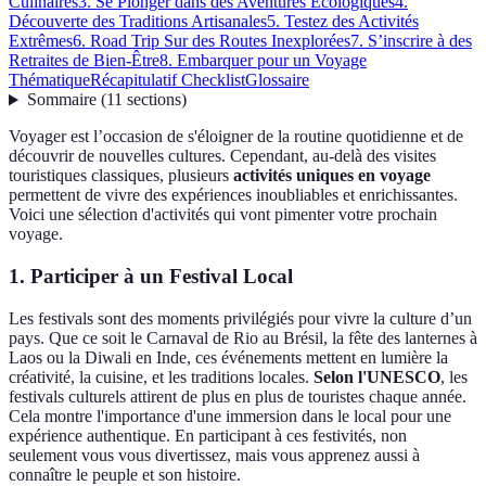
Culinaires
3. Se Plonger dans des Aventures Écologiques
4.
Découverte des Traditions Artisanales
5. Testez des Activités
Extrêmes
6. Road Trip Sur des Routes Inexplorées
7. S’inscrire à des
Retraites de Bien-Être
8. Embarquer pour un Voyage
Thématique
Récapitulatif Checklist
Glossaire
Sommaire
(
11
sections
)
Voyager est l’occasion de s'éloigner de la routine quotidienne et de
découvrir de nouvelles cultures. Cependant, au-delà des visites
touristiques classiques, plusieurs
activités uniques en voyage
permettent de vivre des expériences inoubliables et enrichissantes.
Voici une sélection d'activités qui vont pimenter votre prochain
voyage.
1. Participer à un Festival Local
Les festivals sont des moments privilégiés pour vivre la culture d’un
pays. Que ce soit le Carnaval de Rio au Brésil, la fête des lanternes à
Laos ou la Diwali en Inde, ces événements mettent en lumière la
créativité, la cuisine, et les traditions locales.
Selon l'UNESCO
, les
festivals culturels attirent de plus en plus de touristes chaque année.
Cela montre l'importance d'une immersion dans le local pour une
expérience authentique. En participant à ces festivités, non
seulement vous vous divertissez, mais vous apprenez aussi à
connaître le peuple et son histoire.