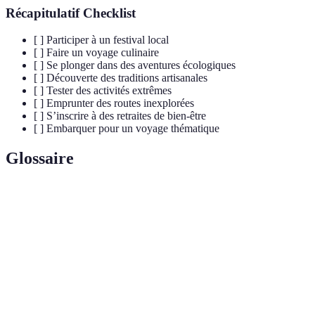
Récapitulatif Checklist
[ ] Participer à un festival local
[ ] Faire un voyage culinaire
[ ] Se plonger dans des aventures écologiques
[ ] Découverte des traditions artisanales
[ ] Tester des activités extrêmes
[ ] Emprunter des routes inexplorées
[ ] S’inscrire à des retraites de bien-être
[ ] Embarquer pour un voyage thématique
Glossaire
Terme
Définition
Engagement dans une activité pour aider sans
Volontariat
rémunération, souvent dans des organisations à
but non lucratif.
Destination touristique qui favorise le respect de
Ecodestination
l'environnement et la durabilité.