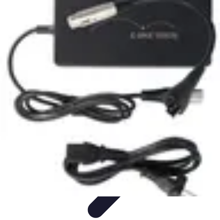
Voyages Uniques
Inspiration Voyage
Planification de Voyage
Inspiration de
Voyage
Voyages Écoresponsables
Inspirations de Voyage
Voyages Uniques