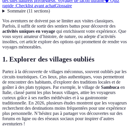
des sites naturels privilégiés
8. Voyager de façon durable
🧠 Quiz
rapide :
Checklist avant achat
Glossaire
Sommaire
(
11
sections
)
Vos aventures ne doivent pas se limiter aux visites classiques.
Parfois, il suffit de sortir des sentiers battus pour découvrir des
activités uniques en voyage
qui enrichissent votre expérience. Que
vous soyez amateur d’histoire, de nature, ou adepte d’activités
insolites, cet article explore des options qui promettent de rendre vos
voyages mémorables.
1. Explorer des villages oubliés
Partez à la découverte de villages méconnus, souvent oubliés par les
circuits touristiques. Ces lieux, plus authentiques, vous permettront
de rencontrer des habitants, d'explorer des traditions locales et de
goûter à des plats typiques. Par exemple, le village de
Sambuca
en
Italie, classé parmi les plus beaux villages, attire les voyageurs
curieux grâce à ses ruelles médiévales et à sa gastronomie
traditionnelle. En 2026, plusieurs études montrent que les voyageurs
recherchent des destinations moins fréquentées pour une expérience
plus personnelle. N’hésitez pas à partager vos découvertes sur des
forums en ligne ou des réseaux sociaux pour inspirer d’autres
aventuriers !