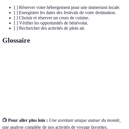
[ ] Réserver votre hébergement pour une immersion locale.
[ ] Enregistrer les dates des festivals de votre destination.
[ ] Choisir et réserver un cours de cuisine.
[ ] Vérifier les opportunités de bénévolat.
[ ] Rechercher des activités de plein air.
Glossaire
Terme
Définition
Couchsurfing
Hébergement gratuit chez des particuliers.
Volontariat
Participation bénévole à des projets.
Écoresponsable
Action minimisant l'impact sur l'environnement.
📺 Pour aller plus loin :
Une aventure unique autour du monde,
une analyse complète de nos activités de voyage favorites.