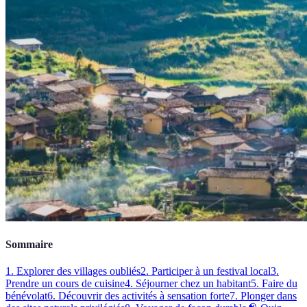
Sommaire
1. Explorer des villages oubliés
2. Participer à un festival local
3.
Prendre un cours de cuisine
4. Séjourner chez un habitant
5. Faire du
bénévolat
6. Découvrir des activités à sensation forte
7. Plonger dans