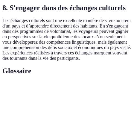
8. S'engager dans des échanges culturels
Les échanges culturels sont une excellente manière de vivre au cœur
d'un pays et d’apprendre directement des habitants. En s'engageant
dans des programmes de volontariat, les voyageurs peuvent gagner
en perspectives sur la vie quotidienne des locaux. Non seulement
vous développerez des compétences linguistiques, mais également
une compréhension des défis sociaux et économiques du pays visité.
Les expériences réalisées à travers ces échanges marquent souvent
des tournants dans la vie des participants.
Glossaire
Terme
Définition
Tourisme
Type de tourisme qui vise à minimiser l'impact
responsable
environnemental et culturel.
Echange
Pratique où des individus d'horizons divers se
culturel
rencontrent pour partager leurs expériences.