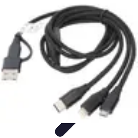
Voyages Uniques
Inspiration Voyage
Planification de Voyage
Inspiration de
Voyage
Voyages Écoresponsables
Inspirations de Voyage
Voyages Uniques