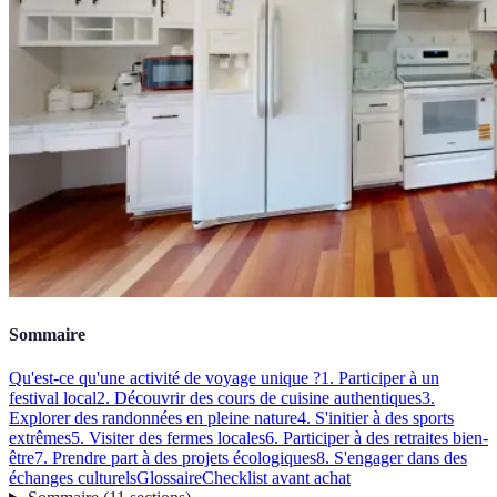
Sommaire
Qu'est-ce qu'une activité de voyage unique ?
1. Participer à un
festival local
2. Découvrir des cours de cuisine authentiques
3.
Explorer des randonnées en pleine nature
4. S'initier à des sports
extrêmes
5. Visiter des fermes locales
6. Participer à des retraites bien-
être
7. Prendre part à des projets écologiques
8. S'engager dans des
échanges culturels
Glossaire
Checklist avant achat