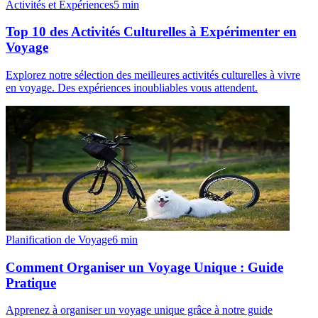
Activités et Expériences
5
min
Top 10 des Activités Culturelles à Expérimenter en
Voyage
Explorez notre sélection des meilleures activités culturelles à vivre
en voyage. Des expériences inoubliables vous attendent.
Planification de Voyage
6
min
Comment Organiser un Voyage Unique : Guide
Pratique
Apprenez à organiser un voyage unique grâce à notre guide