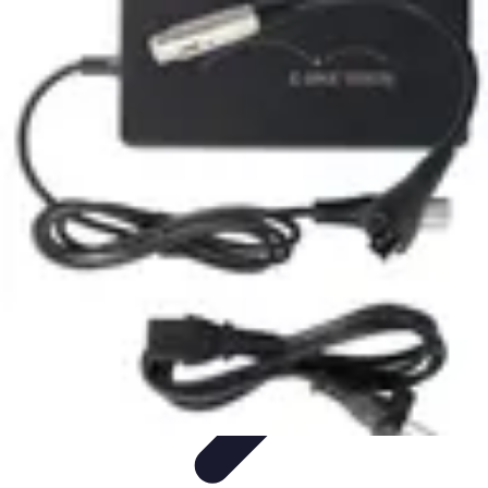
Voyages Uniques
Inspiration Voyage
Planification de Voyage
Inspiration de
Voyage
Voyages Écoresponsables
Inspirations de Voyage
Voyages Uniques