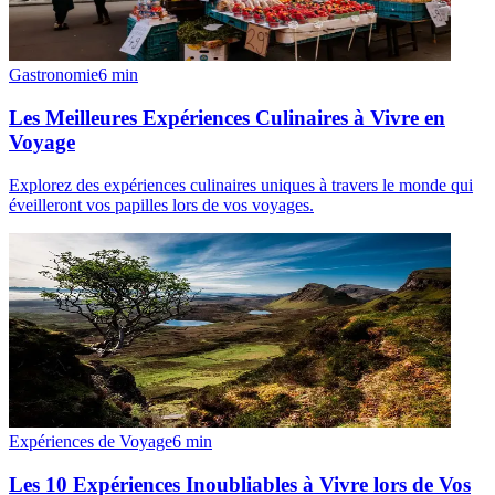
Gastronomie
6
min
Les Meilleures Expériences Culinaires à Vivre en
Voyage
Explorez des expériences culinaires uniques à travers le monde qui
éveilleront vos papilles lors de vos voyages.
Expériences de Voyage
6
min
Les 10 Expériences Inoubliables à Vivre lors de Vos