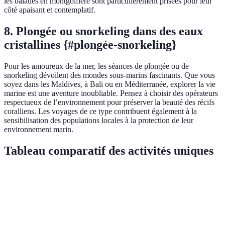
les balades en montgolfière sont particulièrement prisées pour leur
côté apaisant et contemplatif.
8. Plongée ou snorkeling dans des eaux
cristallines {#plongée-snorkeling}
Pour les amoureux de la mer, les séances de plongée ou de
snorkeling dévoilent des mondes sous-marins fascinants. Que vous
soyez dans les Maldives, à Bali ou en Méditerranée, explorer la vie
marine est une aventure inoubliable. Pensez à choisir des opérateurs
respectueux de l’environnement pour préserver la beauté des récifs
coralliens. Les voyages de ce type contribuent également à la
sensibilisation des populations locales à la protection de leur
environnement marin.
Tableau comparatif des activités uniques
Activité
Lieu recommandé
Durée
Coût estimé
Cours de
Italie, Thaïlande
3-4h
50-100 EUR
cuisine