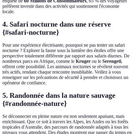
enquête de
60 Millions de Consommateurs
, 65 % des voyageurs
préfèrent investir dans des activités qui soutiennent l'économie
locale.
4. Safari nocturne dans une réserve
{#safari-nocturne}
Pour une expérience électrisante, pourquoi ne pas tenter un safari
nocturne ? Explorer la faune sous la lumière des étoiles offre une
perspective totalement différente par rapport aux safaris diurnes. De
nombreux parcs en Afrique, comme le
Kruger
ou le
Serengeti
,
offrent cette possibilité. Les animaux nocturnes se révèlent souvent
très actifs, rendant chaque rencontre inoubliable. Veillez à vous
renseigner sur les précautions de sécurité à prendre et choisissez un
opérateur de confiance.
5. Randonnée dans la nature sauvage
{#randonnée-nature}
Se déconnecter en pleine nature est non seulement apaisant, mais
enrichissant. Que ce soit à travers les Alpes, les Andes ou les forêts
tropicales d'Australie, des parcours de randonnée adaptés à tous les
niveaux vous attendent. Des études montrent que passer du temps en