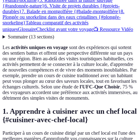
{#safari-nocturne}
5. Randonnée dans la nature sauvage
{#randonnée-nature}
6. Visite de projets durables {#projets-
durables}
7. Balade en montgolfière {#balade-montgolfière}
8.
Plongée ou snorkeling dans des eaux cristallines {#plongée-
snorkeling}
Tableau comparatif des activités
uniques
Glossaire
Checklist avant votre voyage
📺 Ressource Vidéo
Sommaire
(
13
sections
)
Les
activités uniques en voyage
sont des expériences qui sortent
des sentiers battus et offrent une perspective différente sur un pays
ou une région. Bien au-delà des visites touristiques habituelles, ces
activités permettent de se connecter à la culture locale, d'apprendre
de nouvelles compétences et de vivre des moments inoubliables. Par
exemple, prendre un cours de cuisine traditionnel avec un habitant
peut vous plonger au cœur des saveurs locales, tout en favorisant les
échanges culturels. Selon une étude de
l'UFC-Que Choisir
, 75 %
des voyageurs accordent une préférence aux activités immersives, au
détriment des simples visites de monuments.
1. Apprendre à cuisiner avec un chef local
{#cuisiner-avec-chef-local}
Participer à un cours de cuisine dirigé par un chef local est l'une des
meilleures manières d'approfondir vos connaissances sur la culture