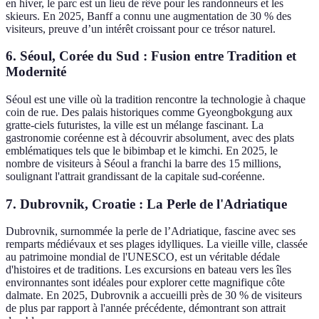
en hiver, le parc est un lieu de rêve pour les randonneurs et les
skieurs. En 2025, Banff a connu une augmentation de 30 % des
visiteurs, preuve d’un intérêt croissant pour ce trésor naturel.
6. Séoul, Corée du Sud : Fusion entre Tradition et
Modernité
Séoul est une ville où la tradition rencontre la technologie à chaque
coin de rue. Des palais historiques comme Gyeongbokgung aux
gratte-ciels futuristes, la ville est un mélange fascinant. La
gastronomie coréenne est à découvrir absolument, avec des plats
emblématiques tels que le bibimbap et le kimchi. En 2025, le
nombre de visiteurs à Séoul a franchi la barre des 15 millions,
soulignant l'attrait grandissant de la capitale sud-coréenne.
7. Dubrovnik, Croatie : La Perle de l'Adriatique
Dubrovnik, surnommée la perle de l’Adriatique, fascine avec ses
remparts médiévaux et ses plages idylliques. La vieille ville, classée
au patrimoine mondial de l'UNESCO, est un véritable dédale
d'histoires et de traditions. Les excursions en bateau vers les îles
environnantes sont idéales pour explorer cette magnifique côte
dalmate. En 2025, Dubrovnik a accueilli près de 30 % de visiteurs
de plus par rapport à l'année précédente, démontrant son attrait