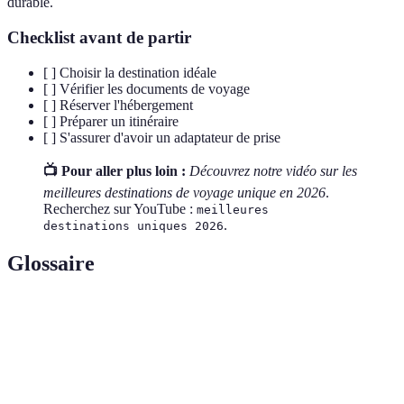
durable.
Checklist avant de partir
[ ] Choisir la destination idéale
[ ] Vérifier les documents de voyage
[ ] Réserver l'hébergement
[ ] Préparer un itinéraire
[ ] S'assurer d'avoir un adaptateur de prise
📺 Pour aller plus loin :
Découvrez notre vidéo sur les
meilleures destinations de voyage unique en 2026
.
Recherchez sur YouTube :
meilleures
.
destinations uniques 2026
Glossaire
Terme
Définition
L'ensemble des sites culturels et naturels ayant une
Patrimoine
valeur universelle reconnue, inscrit sur la liste de
UNESCO
l'UNESCO.