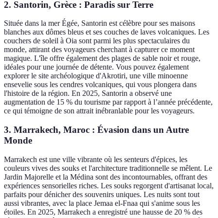
2. Santorin, Grèce : Paradis sur Terre
Située dans la mer Égée, Santorin est célèbre pour ses maisons
blanches aux dômes bleus et ses couches de laves volcaniques. Les
couchers de soleil à Oia sont parmi les plus spectaculaires du
monde, attirant des voyageurs cherchant à capturer ce moment
magique. L'île offre également des plages de sable noir et rouge,
idéales pour une journée de détente. Vous pouvez également
explorer le site archéologique d'Akrotiri, une ville minoenne
ensevelie sous les cendres volcaniques, qui vous plongera dans
l'histoire de la région. En 2025, Santorin a observé une
augmentation de 15 % du tourisme par rapport à l’année précédente,
ce qui témoigne de son attrait inébranlable pour les voyageurs.
3. Marrakech, Maroc : Évasion dans un Autre
Monde
Marrakech est une ville vibrante où les senteurs d'épices, les
couleurs vives des souks et l'architecture traditionnelle se mêlent. Le
Jardin Majorelle et la Médina sont des incontournables, offrant des
expériences sensorielles riches. Les souks regorgent d'artisanat local,
parfaits pour dénicher des souvenirs uniques. Les nuits sont tout
aussi vibrantes, avec la place Jemaa el-Fnaa qui s'anime sous les
étoiles. En 2025, Marrakech a enregistré une hausse de 20 % des