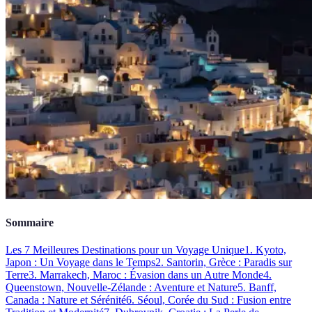
Sommaire
Les 7 Meilleures Destinations pour un Voyage Unique
1. Kyoto,
Japon : Un Voyage dans le Temps
2. Santorin, Grèce : Paradis sur
Terre
3. Marrakech, Maroc : Évasion dans un Autre Monde
4.
Queenstown, Nouvelle-Zélande : Aventure et Nature
5. Banff,
Canada : Nature et Sérénité
6. Séoul, Corée du Sud : Fusion entre