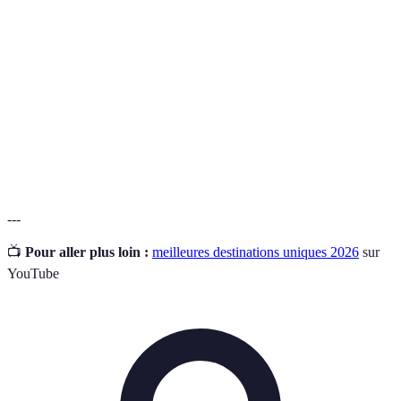
Un voyage qui vise à minimiser l'impact sur
Voyage
l'environnement tout en favorisant les interactions
responsable
culturelles.
Un type de tourisme qui se concentre sur la
Écotourisme
conservation de l'environnement et le respect des
cultures locales.
---
📺
Pour aller plus loin :
meilleures destinations uniques 2026
sur
YouTube