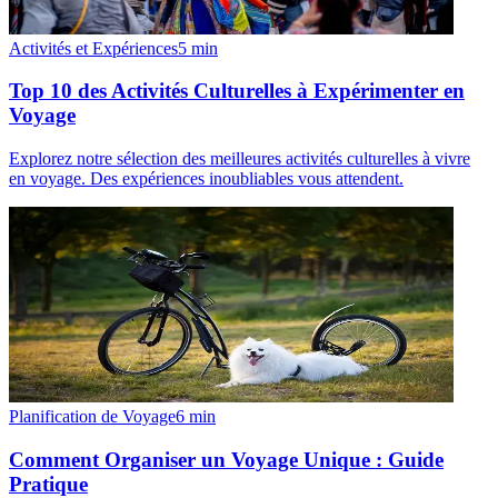
Activités et Expériences
5
min
Top 10 des Activités Culturelles à Expérimenter en
Voyage
Explorez notre sélection des meilleures activités culturelles à vivre
en voyage. Des expériences inoubliables vous attendent.
Planification de Voyage
6
min
Comment Organiser un Voyage Unique : Guide
Pratique