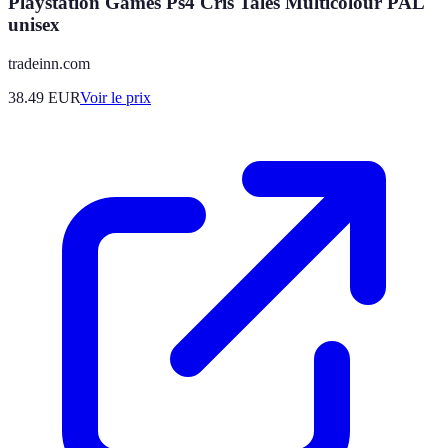
Playstation Games Ps4 Cris Tales Multicolour PAL
unisex
tradeinn.com
38.49
EUR
Voir le prix