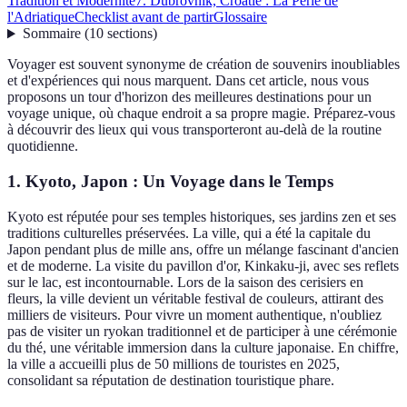
Tradition et Modernité
7. Dubrovnik, Croatie : La Perle de
l'Adriatique
Checklist avant de partir
Glossaire
Sommaire
(
10
sections
)
Voyager est souvent synonyme de création de souvenirs inoubliables
et d'expériences qui nous marquent. Dans cet article, nous vous
proposons un tour d'horizon des meilleures destinations pour un
voyage unique, où chaque endroit a sa propre magie. Préparez-vous
à découvrir des lieux qui vous transporteront au-delà de la routine
quotidienne.
1. Kyoto, Japon : Un Voyage dans le Temps
Kyoto est réputée pour ses temples historiques, ses jardins zen et ses
traditions culturelles préservées. La ville, qui a été la capitale du
Japon pendant plus de mille ans, offre un mélange fascinant d'ancien
et de moderne. La visite du pavillon d'or, Kinkaku-ji, avec ses reflets
sur le lac, est incontournable. Lors de la saison des cerisiers en
fleurs, la ville devient un véritable festival de couleurs, attirant des
milliers de visiteurs. Pour vivre un moment authentique, n'oubliez
pas de visiter un ryokan traditionnel et de participer à une cérémonie
du thé, une véritable immersion dans la culture japonaise. En chiffre,
la ville a accueilli plus de 50 millions de touristes en 2025,
consolidant sa réputation de destination touristique phare.