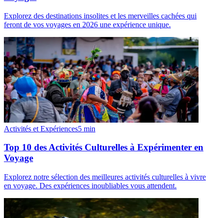
Explorez des destinations insolites et les merveilles cachées qui
feront de vos voyages en 2026 une expérience unique.
Activités et Expériences
5
min
Top 10 des Activités Culturelles à Expérimenter en
Voyage
Explorez notre sélection des meilleures activités culturelles à vivre
en voyage. Des expériences inoubliables vous attendent.