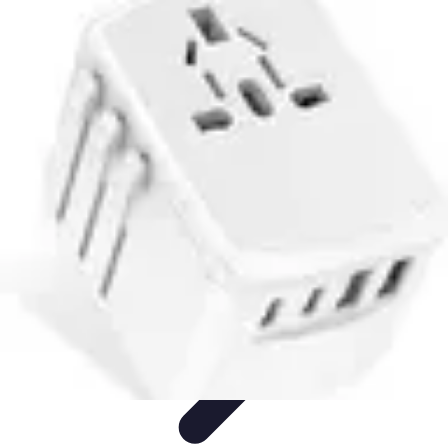
Voyages Uniques
Inspiration Voyage
Planification de Voyage
Inspiration de
Voyage
Voyages Écoresponsables
Inspirations de Voyage
Voyages Uniques