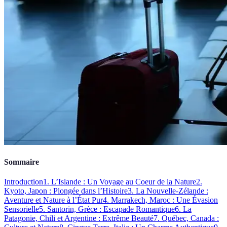
Sommaire
Introduction
1. L’Islande : Un Voyage au Coeur de la Nature
2.
Kyoto, Japon : Plongée dans l’Histoire
3. La Nouvelle-Zélande :
Aventure et Nature à l’État Pur
4. Marrakech, Maroc : Une Évasion
Sensorielle
5. Santorin, Grèce : Escapade Romantique
6. La
Patagonie, Chili et Argentine : Extrême Beauté
7. Québec, Canada :