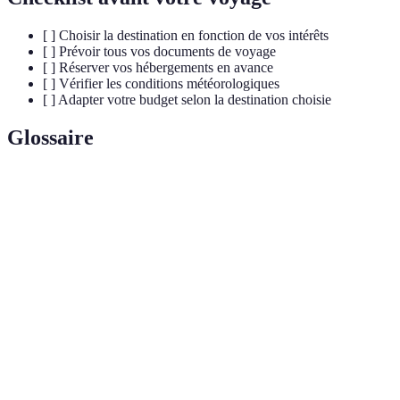
[ ] Choisir la destination en fonction de vos intérêts
[ ] Prévoir tous vos documents de voyage
[ ] Réserver vos hébergements en avance
[ ] Vérifier les conditions météorologiques
[ ] Adapter votre budget selon la destination choisie
Glossaire
Terme
Définition
Tourisme responsable visant à préserver
Écotourisme
l'environnement et à soutenir les communautés
locales.
Ensemble des biens culturels et naturels transmis
Patrimoine
par le passé.
Immersion
Expérience qui plonge un voyageur dans la culture
culturelle
locale d'une région ou d'un pays.