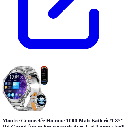
Montre Connectée Homme 1000 Mah Batterie/1.85''
Hd Grand Écran Smartwatch Avec Led Lampe,Ip68