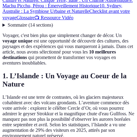
Culture et Nature
8. Cinque Terre, Italie : Un Charme Authentique
9.
Machu Picchu, Pérou : Émerveillement Historique
10. Sydney,
Australie : La Symbiose Urbaine et Naturelle
Checklist avant votre
voyage
Glossaire
📺 Ressource Vidéo
Sommaire
(
14
sections
)
Voyager, c'est bien plus que simplement changer de décor. Un
voyage unique
est une opportunité de découvrir des cultures, des
paysages et des expériences qui vous marqueront à jamais. Dans cet
article, nous avons sélectionné pour vous les
10 meilleures
destinations
qui promettent de transformer vos voyages en
aventures inoubliables.
1. L’Islande : Un Voyage au Coeur de la
Nature
L’Islande est une terre de contrastes, où les glaciers majestueux
cohabitent avec des volcans grondants. L’aventure commence dès
votre arrivée : explorez le célèbre Cercle d’Or, où vous pourrez
admirer le geyser Strokkur et la magnifique chute d'eau Gullfoss. Ne
manquez pas non plus la possibilité d'observer les aurores boréales
entre septembre et avril. Selon les statistiques, l’Islande a vu une
augmentation de 29% des visiteurs en 2025, attirés par son
environnement naturel préservé.