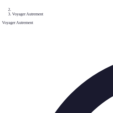
Voyager Autrement
Voyager Autrement