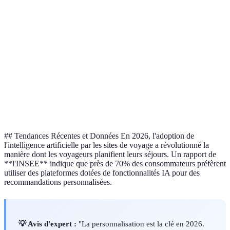
Interface
Intuitive
Basique
Complexe
Principalement
Offres
Large choix
Activités variée
hôtels
Service
24/7 support
Horaires limités
Réactif
Client
Programme
Fidélité
Peu d'avantages
Points pour avi
détaillé
## Tendances Récentes et Données En 2026, l'adoption de
l'intelligence artificielle par les sites de voyage a révolutionné la
manière dont les voyageurs planifient leurs séjours. Un rapport de
**l'INSEE** indique que près de 70% des consommateurs préfèrent
utiliser des plateformes dotées de fonctionnalités IA pour des
recommandations personnalisées.
💡 Avis d'expert :
"La personnalisation est la clé en 2026.