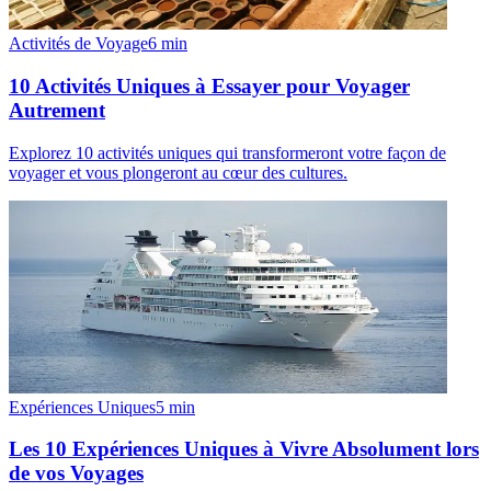
Activités de Voyage
6
min
10 Activités Uniques à Essayer pour Voyager
Autrement
Explorez 10 activités uniques qui transformeront votre façon de
voyager et vous plongeront au cœur des cultures.
Expériences Uniques
5
min
Les 10 Expériences Uniques à Vivre Absolument lors
de vos Voyages