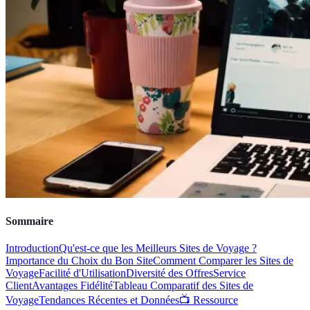
Sommaire
Introduction
Qu'est-ce que les Meilleurs Sites de Voyage ?
Importance du Choix du Bon Site
Comment Comparer les Sites de
Voyage
Facilité d'Utilisation
Diversité des Offres
Service
Client
Avantages Fidélité
Tableau Comparatif des Sites de
Voyage
Tendances Récentes et Données
📺 Ressource