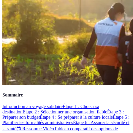
Sommaire
Introduction au voyage solidaire
Étape 1 : Choisir sa
destination
Étape 2 : Sélectionner une organisation fiable
Étape 3 :
Préparer son budget
Étape 4 : Se préparer à la culture locale
Étape 5 :
Planifier les formalités administratives
Étape 6 : Assurer la sécurité et
la santé
📺 Ressource Vidéo
Tableau comparatif des options de