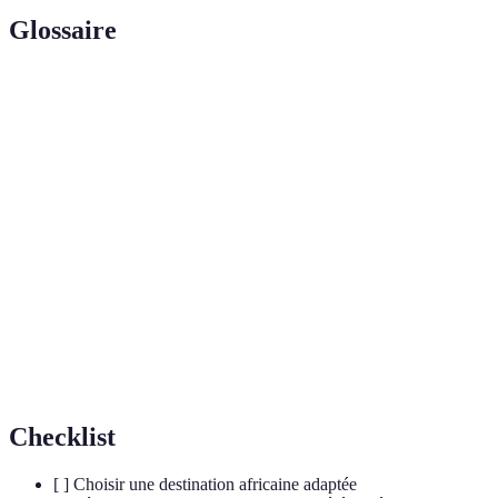
Glossaire
Terme
Définition
Un type de voyage où les participants
Voyage
contribuent activement à des projets locaux
solidaire
bénéfiques.
Participation non rémunérée à des activités
Bénévolat
caritatives ou de développement.
Approche visant à satisfaire les besoins du
Développement
présent sans compromettre ceux des générations
durable
futures.
Checklist
[ ] Choisir une destination africaine adaptée