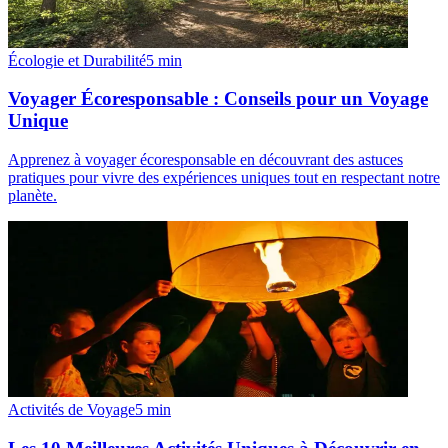
Écologie et Durabilité
5
min
Voyager Écoresponsable : Conseils pour un Voyage
Unique
Apprenez à voyager écoresponsable en découvrant des astuces
pratiques pour vivre des expériences uniques tout en respectant notre
planète.
Activités de Voyage
5
min