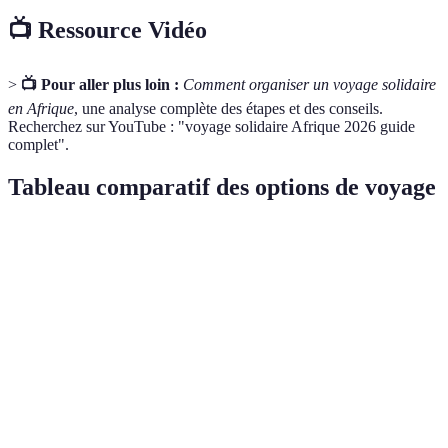
📺 Ressource Vidéo
>
📺 Pour aller plus loin :
Comment organiser un voyage solidaire
en Afrique
, une analyse complète des étapes et des conseils.
Recherchez sur YouTube : "voyage solidaire Afrique 2026 guide
complet".
Tableau comparatif des options de voyage
Critère
Option A: Conservation de la faune
Option B: Éd
Amélioration 
Impact
Préservation des espèces menacées
l'alphabétisati
Coût
Élevé
Moyen
Difficulté
Moyenne
Faible
physique