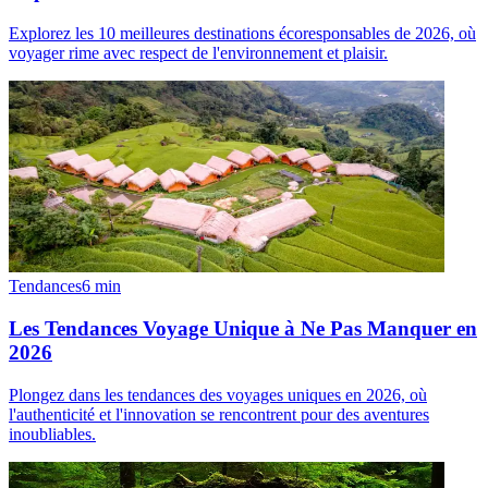
Explorez les 10 meilleures destinations écoresponsables de 2026, où
voyager rime avec respect de l'environnement et plaisir.
Tendances
6
min
Les Tendances Voyage Unique à Ne Pas Manquer en
2026
Plongez dans les tendances des voyages uniques en 2026, où
l'authenticité et l'innovation se rencontrent pour des aventures
inoubliables.