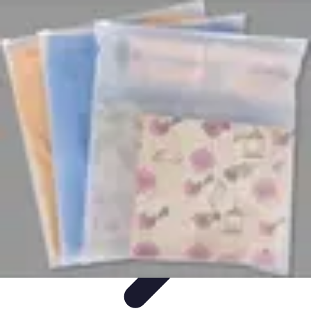
Voyages Uniques
Inspiration Voyage
Planification de Voyage
Inspiration de
Voyage
Voyages Écoresponsables
Inspirations de Voyage
Voyages Uniques