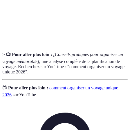
Budget
Montant total que vous êtes prêt à dépenser pour
voyage
votre voyage.
Itinéraire
Plan détaillé de votre parcours durant le voyage.
>
📺 Pour aller plus loin :
[Conseils pratiques pour organiser un
voyage mémorable]
, une analyse complète de la planification de
voyage. Recherchez sur YouTube : "comment organiser un voyage
unique 2026".
📺
Pour aller plus loin :
comment organiser un voyage unique
2026
sur YouTube