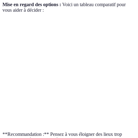
Mise en regard des options :
Voici un tableau comparatif pour
vous aider à décider :
Critère
Option A : Bali
Option B : Écosse
Option C
Coût
Élevé (1 000 €)
Modéré (700 €)
Élevé (1 
Randonnée,
Culture,
Activités
Plongée, culture
histoire
gastronom
Touristique
Ambiance
Saison
Belle en été
(été)
printanièr
Vol direct
Accessibilité
Vols avec escales
Vols direc
disponible
**Recommandation :** Pensez à vous éloigner des lieux trop