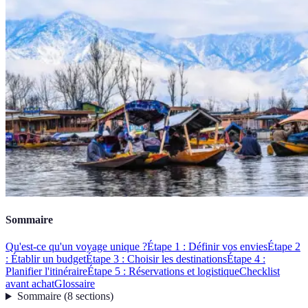
Sommaire
Qu'est-ce qu'un voyage unique ?
Étape 1 : Définir vos envies
Étape 2
: Établir un budget
Étape 3 : Choisir les destinations
Étape 4 :
Planifier l'itinéraire
Étape 5 : Réservations et logistique
Checklist
avant achat
Glossaire
Sommaire
(
8
sections
)