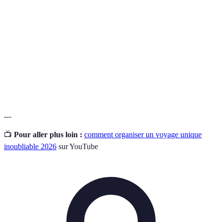
Estimation des coûts totaux d’un voyage,
Budget de
comprenant accommodation, nourriture,
voyage
transport et activités.
Destination
Lieux moins fréquentés par les touristes, souvent
hors des
offrant des expériences plus authentiques et
sentiers
personnalisées.
battus
---
📺
Pour aller plus loin :
comment organiser un voyage unique
inoubliable 2026
sur YouTube