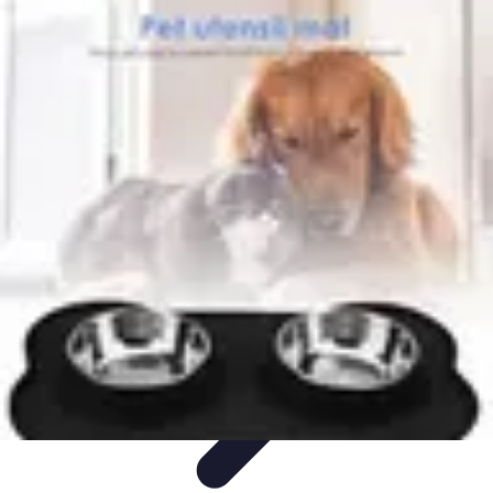
Voyages Uniques
Inspiration Voyage
Planification de Voyage
Inspiration de
Voyage
Voyages Écoresponsables
Inspirations de Voyage
Voyages Uniques