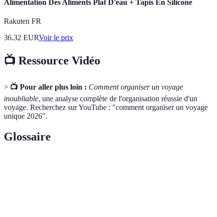
Alimentation Des Aliments Plat D'eau + Tapis En Silicone
Rakuten FR
36.32
EUR
Voir le prix
📺 Ressource Vidéo
>
📺 Pour aller plus loin :
Comment organiser un voyage
inoubliable
, une analyse complète de l'organisation réussie d'un
voyage. Recherchez sur YouTube : "comment organiser un voyage
unique 2026".
Glossaire
Terme
Définition
Voyage
Un voyage qui permet une intégration dans la
immersif
culture locale et des expériences authentiques.