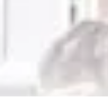
Voyages Uniques
Inspiration Voyage
Planification de Voyage
Inspiration de Voyage
Voya
Voyages Uniques