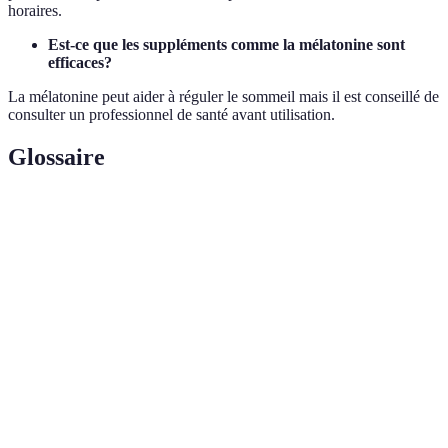
horaires.
Est-ce que les suppléments comme la mélatonine sont
efficaces?
La mélatonine peut aider à réguler le sommeil mais il est conseillé de
consulter un professionnel de santé avant utilisation.
Glossaire
Terme
Définition
Rythme
Cycle de 24 heures auquel répondent les processus
circadien
biologiques, influencé par la lumière.
Fuseaux
Régions du globe où l'heure légale est la même.
horaires
Hormone qui régule le sommeil, souvent utilisée
Mélatonine
pour ajuster le rythme circadien.