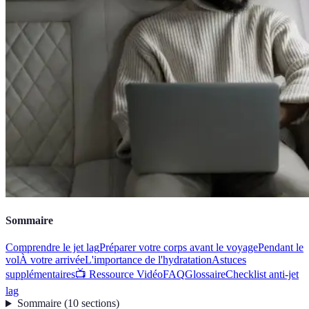
Sommaire
Comprendre le jet lag
Préparer votre corps avant le voyage
Pendant le
vol
À votre arrivée
L'importance de l'hydratation
Astuces
supplémentaires
📺 Ressource Vidéo
FAQ
Glossaire
Checklist anti-jet
lag
Sommaire
(
10
sections
)