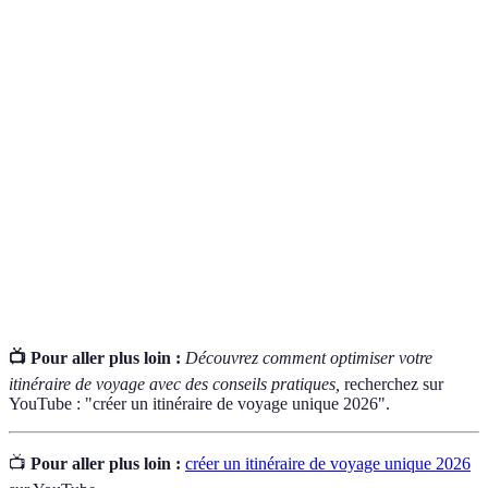
Terme
Définition
Trajet détaillé du voyage, incluant destinations et
Itinéraire
activités
Budget de
Somme d'argent allouée pour couvrir les dépenses
voyage
générées par un voyage
Recherche
Exploration d'informations spécifiques à une région
locale
pour mieux préparer un voyage
📺 Pour aller plus loin :
Découvrez comment optimiser votre
itinéraire de voyage avec des conseils pratiques,
recherchez sur
YouTube : "créer un itinéraire de voyage unique 2026".
📺
Pour aller plus loin :
créer un itinéraire de voyage unique 2026