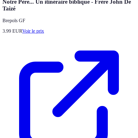
Notre Père... Un itinéraire biblique - Frère John De
Taizé
Brepols GF
3.99
EUR
Voir le prix