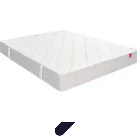
Voyages Uniques
Inspiration Voyage
Planification de Voyage
Inspiration de
Voyage
Voyages Écoresponsables
Inspirations de Voyage
Voyages Uniques