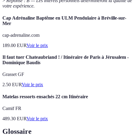
>
Réponse : B — Les intérêts personnels détermineront la qualité de
votre expérience.
Cap Adrénaline Baptême en ULM Pendulaire à Bréville-sur-
Mer
cap-adrenaline.com
189.00
EUR
Voir le prix
Il faut tuer Chateaubriand ! / Itinéraire de Paris à Jérusalem -
Dominique Baudis
Grasset GF
2.50
EUR
Voir le prix
Matelas ressorts ensachés 22 cm Itinéraire
Camif FR
489.30
EUR
Voir le prix
Glossaire