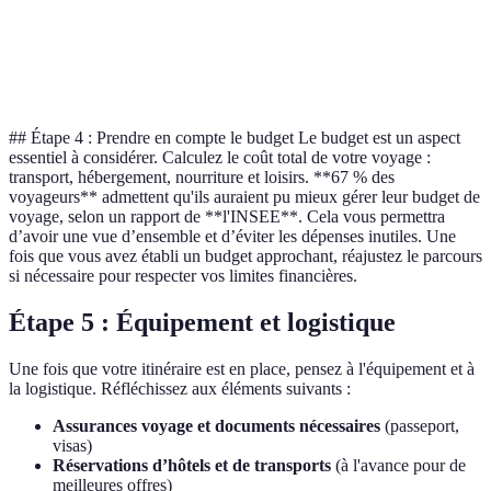
Activités
Culture
Aventure
Détente
Idéal pour
Bonne pour un
Parfait pour
Verdict
familles
groupe d’amis
un couplé
## Étape 4 : Prendre en compte le budget Le budget est un aspect
essentiel à considérer. Calculez le coût total de votre voyage :
transport, hébergement, nourriture et loisirs. **67 % des
voyageurs** admettent qu'ils auraient pu mieux gérer leur budget de
voyage, selon un rapport de **l'INSEE**. Cela vous permettra
d’avoir une vue d’ensemble et d’éviter les dépenses inutiles. Une
fois que vous avez établi un budget approchant, réajustez le parcours
si nécessaire pour respecter vos limites financières.
Étape 5 : Équipement et logistique
Une fois que votre itinéraire est en place, pensez à l'équipement et à
la logistique. Réfléchissez aux éléments suivants :
Assurances voyage et documents nécessaires
(passeport,
visas)
Réservations d’hôtels et de transports
(à l'avance pour de
meilleures offres)