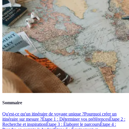
Sommaire
Qu'est-ce qu'un itinéraire de voyage unique ?
Pourquoi créer un
itinéraire sur mesure ?
Étape 1 : Déterminer vos préférences
Étape 2 :
Recherche et inspiration
Étape 3 : Élaborer le parcours
Étape 4 :