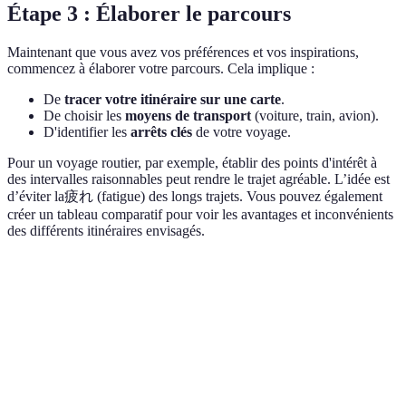
Étape 3 : Élaborer le parcours
Maintenant que vous avez vos préférences et vos inspirations,
commencez à élaborer votre parcours. Cela implique :
De
tracer votre itinéraire sur une carte
.
De choisir les
moyens de transport
(voiture, train, avion).
D'identifier les
arrêts clés
de votre voyage.
Pour un voyage routier, par exemple, établir des points d'intérêt à
des intervalles raisonnables peut rendre le trajet agréable. L’idée est
d’éviter la疲れ (fatigue) des longs trajets. Vous pouvez également
créer un tableau comparatif pour voir les avantages et inconvénients
des différents itinéraires envisagés.
Critère
Option A
Option B
Option C
Durée
7 jours
10 jours
5 jours
Budget
1000 EUR
1500 EUR
800 EUR