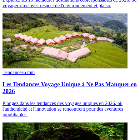
voyager rime avec respect de l'environnement et plaisir.
Tendances
6
min
Les Tendances Voyage Unique à Ne Pas Manquer en
2026
Plongez dans les tendances des voyages uniques en 2026, où
l'authenticité et l'innovation se rencontrent pour des aventures
inoubliables.