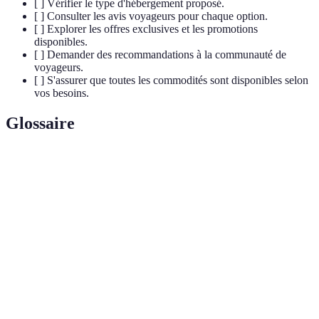
[ ] Vérifier le type d'hébergement proposé.
[ ] Consulter les avis voyageurs pour chaque option.
[ ] Explorer les offres exclusives et les promotions
disponibles.
[ ] Demander des recommandations à la communauté de
voyageurs.
[ ] S'assurer que toutes les commodités sont disponibles selon
vos besoins.
Glossaire
Terme
Définition
Hébergement
Lieu de séjour atypique comme une yourte ou une
unique
cabane dans les arbres.
Plateformes
Sites web dédiés à la location d’hébergements,
de
tels qu’Airbnb ou Vrbo.
réservation
Forme de tourisme respectueuse de