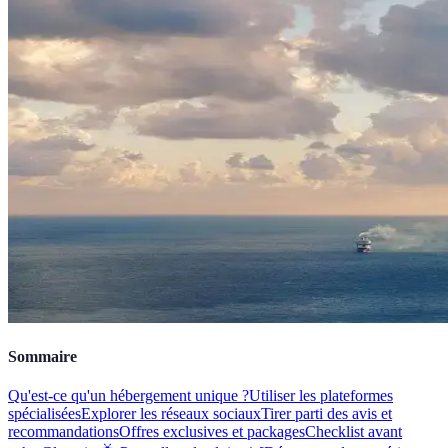
Sommaire
Qu'est-ce qu'un hébergement unique ?
Utiliser les plateformes
spécialisées
Explorer les réseaux sociaux
Tirer parti des avis et
recommandations
Offres exclusives et packages
Checklist avant