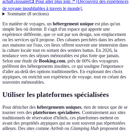
achat
Glossaire
📺 Pour aller plus loin :* [Découvrez des expériences
de voyage inoubliables à travers le monde].
Sommaire
(
8
sections
)
En matière de voyages, un
hébergement unique
est plus qu'un
simple lieu où dormir. Il s'agit d'un espace qui apporte une
expérience différente, que ce soit par son design, son emplacement
ou les services qu'il propose. Des cabanes perchées dans les arbres
aux maisons sur l'eau, ces lieux offrent souvent une immersion dans
la culture locale tout en sortant des sentiers battus. En 2026, la
tendance vers des séjours mémorables est plus forte que jamais.
Selon une étude de
Booking.com
, près de 60% des voyageurs
préfèrent des hébergements insolites, ce qui souligne l'importance
d'aller au-delà des options traditionnelles. En explorant des choix
atypiques, on enrichit son expérience de voyage, tout en créant des
souvenirs mémorables.
Utiliser les plateformes spécialisées
Pour dénicher des
hébergements uniques
, rien de mieux que de se
tourner vers des
plateformes spécialisées
. Contrairement aux sites
traditionnels de réservation d'hôtels, ces plateformes mettent en
avant des propriétés atypiques qui ne sont souvent pas répertoriées
ailleurs. Des sites comme
Airbnb
ou
Glamping Hub
proposent des