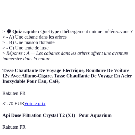
Écotourisme
l'environnement, souvent liée aux hébergements
uniques.
>
🧠 Quiz rapide :
Quel type d'hébergement unique préférez-vous ?
> - A) Une cabane dans les arbres
> - B) Une maison flottante
> - C) Une tente de luxe
>
Réponse : A — Les cabanes dans les arbres offrent une aventure
immersive dans la nature.
Tasse Chauffante De Voyage Électrique, Bouilloire De Voiture
12v Avec Allume-Cigare, Tasse Chauffante De Voyage En Acier
Inoxydable Pour Eau, Café,
Rakuten FR
31.70
EUR
Voir le prix
Api Dose Filtration Crystal T2 (X1) - Pour Aquarium
Rakuten FR