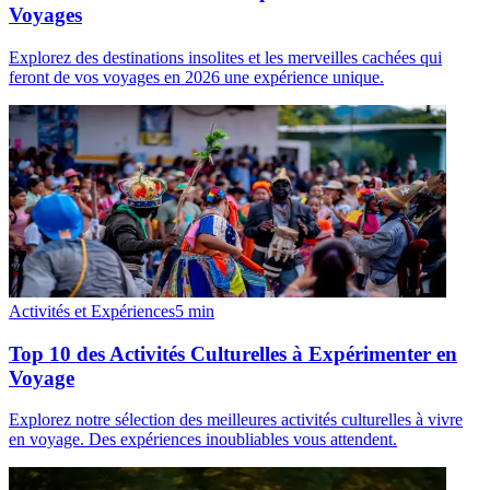
Voyages
Explorez des destinations insolites et les merveilles cachées qui
feront de vos voyages en 2026 une expérience unique.
Activités et Expériences
5
min
Top 10 des Activités Culturelles à Expérimenter en
Voyage
Explorez notre sélection des meilleures activités culturelles à vivre
en voyage. Des expériences inoubliables vous attendent.