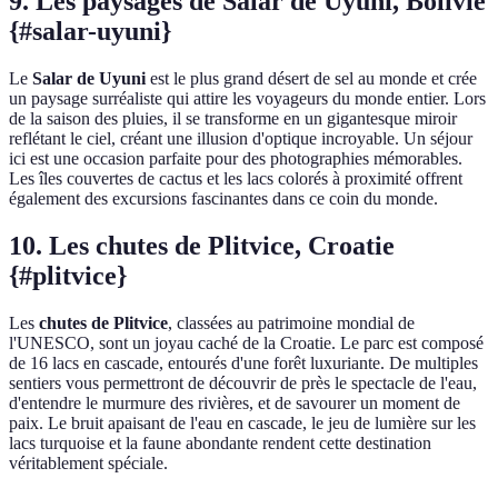
9. Les paysages de Salar de Uyuni, Bolivie
{#salar-uyuni}
Le
Salar de Uyuni
est le plus grand désert de sel au monde et crée
un paysage surréaliste qui attire les voyageurs du monde entier. Lors
de la saison des pluies, il se transforme en un gigantesque miroir
reflétant le ciel, créant une illusion d'optique incroyable. Un séjour
ici est une occasion parfaite pour des photographies mémorables.
Les îles couvertes de cactus et les lacs colorés à proximité offrent
également des excursions fascinantes dans ce coin du monde.
10. Les chutes de Plitvice, Croatie
{#plitvice}
Les
chutes de Plitvice
, classées au patrimoine mondial de
l'UNESCO, sont un joyau caché de la Croatie. Le parc est composé
de 16 lacs en cascade, entourés d'une forêt luxuriante. De multiples
sentiers vous permettront de découvrir de près le spectacle de l'eau,
d'entendre le murmure des rivières, et de savourer un moment de
paix. Le bruit apaisant de l'eau en cascade, le jeu de lumière sur les
lacs turquoise et la faune abondante rendent cette destination
véritablement spéciale.