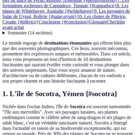
mer de glace de Perito Moreno, Argentine {#perito-moreno}
7. Les
formations rocheuses de Cappadoce, Turquie {#cappadoce}
8. Les
plages de Whitehaven, Australie {#whitehaven}
9. Les paysages de
Salar de Uyuni, Bolivie {#salar-uyuni}
10. Les chutes de Plitvice,
Croatie {#plitvice}
Conclusion {#conclusion}
Glossaire
Checklist
avant achat
Sommaire
(
14
sections
)
Le monde regorge de
destinations étonnantes
qui offrent bien plus
que des souvenirs photographiques. Ces lieux, souvent méconnus,
promettent des expériences uniques et mémorables. Dans cet article,
nous vous proposons un tour d'horizon de 10 destinations
fascinantes qui sauront éveiller votre curiosité et vous plonger dans
des univers surprenants. Que vous soyez amateur de nature,
d'architecture ou de cultures différentes, chacun de ces endroits a
son propre charme et une histoire fascinante à raconter.
1. L'île de Socotra, Yémen {#socotra}
Nichée dans l'océan Indien, l'île de
Socotra
est souvent surnommée
"l'île aux merveilles". Avec ses paysages lunaires, ses plantes
endémiques comme le célèbre arbre de sang-dragon et ses plages de
sable blanc, c'est un véritable sanctuaire naturel. Socotra a émergé
dans l'actualité en raison de sa biodiversité exceptionnelle, qui est
unique au monde. Près de 30% des plantes de Socotra ne se trouvent