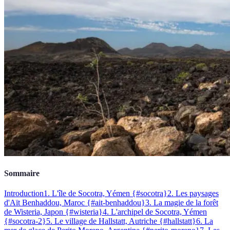
Sommaire
Introduction
1. L'île de Socotra, Yémen {#socotra}
2. Les paysages
d'Aït Benhaddou, Maroc {#ait-benhaddou}
3. La magie de la forêt
de Wisteria, Japon {#wisteria}
4. L'archipel de Socotra, Yémen
{#socotra-2}
5. Le village de Hallstatt, Autriche {#hallstatt}
6. La