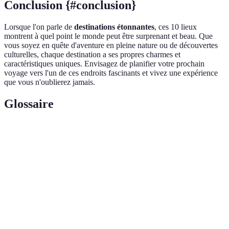
Conclusion {#conclusion}
Lorsque l'on parle de
destinations étonnantes
, ces 10 lieux
montrent à quel point le monde peut être surprenant et beau. Que
vous soyez en quête d'aventure en pleine nature ou de découvertes
culturelles, chaque destination a ses propres charmes et
caractéristiques uniques. Envisagez de planifier votre prochain
voyage vers l'un de ces endroits fascinants et vivez une expérience
que vous n'oublierez jamais.
Glossaire
Terme
Définition
Un village fortifié traditionnel, souvent trouvé en
Ksar
Afrique du Nord.
La variété des espèces vivantes dans un habitat
Biodiversité
donné.
Patrimoine
Sites reconnus par l'UNESCO pour leur valeur