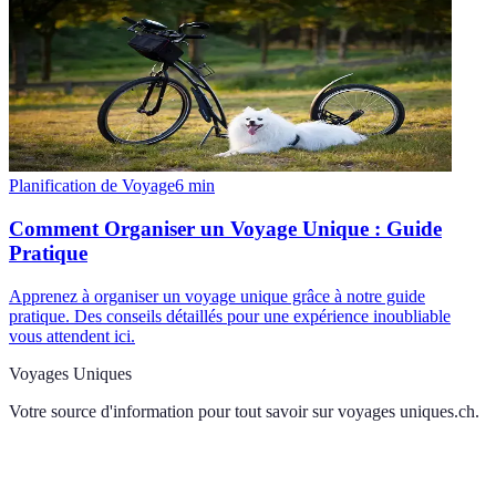
Planification de Voyage
6
min
Comment Organiser un Voyage Unique : Guide
Pratique
Apprenez à organiser un voyage unique grâce à notre guide
pratique. Des conseils détaillés pour une expérience inoubliable
vous attendent ici.
Voyages Uniques
Votre source d'information pour tout savoir sur
voyages uniques.ch
.