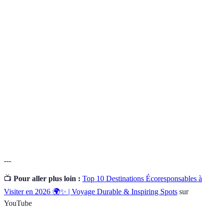
Terme
Définition
Pratique de voyager en respectant
Voyage
l'environnement et en soutenant les
écoresponsable
communautés locales.
Concept de voyager lentement pour mieux
Slow travel
apprécier et comprendre une destination.
Économie
Modèle économique visant à réutiliser et
circulaire
recycler les ressources pour réduire les déchets.
---
📺
Pour aller plus loin :
Top 10 Destinations Écoresponsables à
Visiter en 2026 🌍✨ | Voyage Durable & Inspiring Spots
sur
YouTube