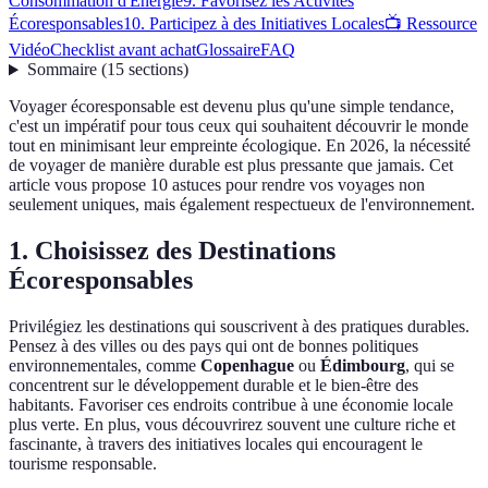
Consommation d'Énergie
9. Favorisez les Activités
Écoresponsables
10. Participez à des Initiatives Locales
📺 Ressource
Vidéo
Checklist avant achat
Glossaire
FAQ
Sommaire
(
15
sections
)
Voyager écoresponsable est devenu plus qu'une simple tendance,
c'est un impératif pour tous ceux qui souhaitent découvrir le monde
tout en minimisant leur empreinte écologique. En 2026, la nécessité
de voyager de manière durable est plus pressante que jamais. Cet
article vous propose 10 astuces pour rendre vos voyages non
seulement uniques, mais également respectueux de l'environnement.
1. Choisissez des Destinations
Écoresponsables
Privilégiez les destinations qui souscrivent à des pratiques durables.
Pensez à des villes ou des pays qui ont de bonnes politiques
environnementales, comme
Copenhague
ou
Édimbourg
, qui se
concentrent sur le développement durable et le bien-être des
habitants. Favoriser ces endroits contribue à une économie locale
plus verte. En plus, vous découvrirez souvent une culture riche et
fascinante, à travers des initiatives locales qui encouragent le
tourisme responsable.