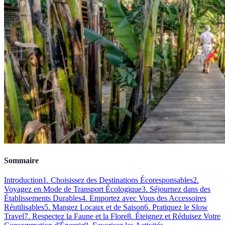
Sommaire
Introduction
1. Choisissez des Destinations Écoresponsables
2.
Voyagez en Mode de Transport Écologique
3. Séjournez dans des
Établissements Durables
4. Emportez avec Vous des Accessoires
Réutilisables
5. Mangez Locaux et de Saison
6. Pratiquez le Slow
Travel
7. Respectez la Faune et la Flore
8. Éteignez et Réduisez Votre