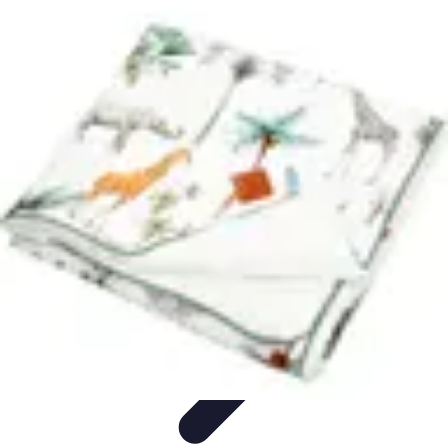
Voyages Uniques
Inspiration Voyage
Planification de Voyage
Inspiration de
Voyage
Voyages Écoresponsables
Inspirations de Voyage
Voyages Uniques