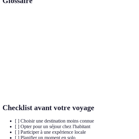
Glossaire
Terme
Définition
Voyage
Un voyage qui privilégie l'expérience locale sur les
alternatif
itinéraires touristiques classiques.
Séjour
Un séjour permettant une interaction directe avec la
immersif
culture et les habitants d'une région.
Engagement à participer à des projets
Volontariat
communautaires dans un autre pays tout en
à l'étranger
voyageant.
Checklist avant votre voyage
[ ] Choisir une destination moins connue
[ ] Opter pour un séjour chez l'habitant
[ ] Participer à une expérience locale
[ ] Planifier un moment en solo