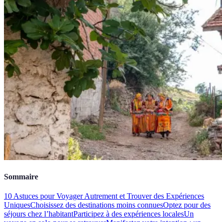
Sommaire
10 Astuces pour Voyager Autrement et Trouver des Expériences
Uniques
Choisissez des destinations moins connues
Optez pour des
séjours chez l’habitant
Participez à des expériences locales
Un