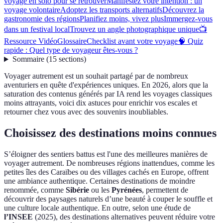
voyage en solo pour se retrouver
Manifestez votre intention : un
voyage volontaire
Adoptez les transports alternatifs
Découvrez la
gastronomie des régions
Planifiez moins, vivez plus
Immergez-vous
dans un festival local
Trouvez un angle photographique unique
📺
Ressource Vidéo
Glossaire
Checklist avant votre voyage
🧠 Quiz
rapide : Quel type de voyageur êtes-vous ?
Sommaire
(
15
sections
)
Voyager autrement est un souhait partagé par de nombreux
aventuriers en quête d'expériences uniques. En 2026, alors que la
saturation des contenus générés par IA rend les voyages classiques
moins attrayants, voici dix astuces pour enrichir vos escales et
retourner chez vous avec des souvenirs inoubliables.
Choisissez des destinations moins connues
S’éloigner des sentiers battus est l'une des meilleures manières de
voyager autrement. De nombreuses régions inattendues, comme les
petites îles des Caraïbes ou des villages cachés en Europe, offrent
une ambiance authentique. Certaines destinations de moindre
renommée, comme
Sibérie
ou les
Pyrénées
, permettent de
découvrir des paysages naturels d’une beauté à couper le souffle et
une culture locale authentique. En outre, selon une étude de
l’INSEE
(2025), des destinations alternatives peuvent réduire votre